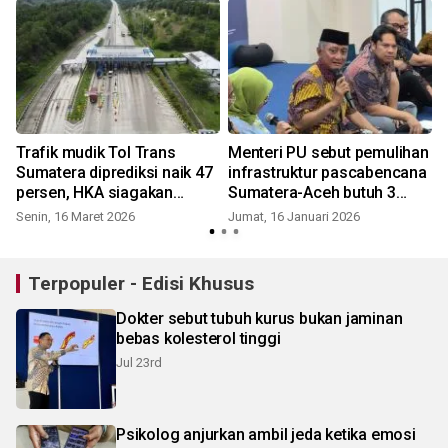
Trafik mudik Tol Trans
Menteri PU sebut pemulihan
Sumatera diprediksi naik 47
infrastruktur pascabencana
persen, HKA siagakan
Sumatera-Aceh butuh 3
personel 24 jam
tahun
Senin, 16 Maret 2026
Jumat, 16 Januari 2026
Terpopuler - Edisi Khusus
Dokter sebut tubuh kurus bukan jaminan
bebas kolesterol tinggi
Jul 23rd
Psikolog anjurkan ambil jeda ketika emosi