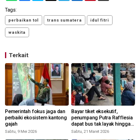
Tags:
perbaikan tol
trans sumatera
idul fitri
waskita
Terkait
Pemerintah fokus jaga dan
Bayar tiket eksekutif,
perbaiki ekosistem kantong
penumpang Putra Rafflesia
gajah
dapat bus tak layak hingga
terlantar
Sabtu, 9 Mei 2026
Sabtu, 21 Maret 2026