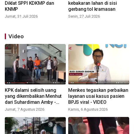
Diklat SPPI KDKMP dan
kebakaran lahan di sisi
KNMP
gerbang tol kramasan
Jumat, 31 Juli 2026
Senin, 27 Juli 2026
Video
KPK dalami selisih uang
Menkes tegaskan perbaikan
yang dikembalikan Menhut
layanan usai kasus pasien
dari Suhardiman Amby -
BPJS viral - VIDEO
VIDEO
Jumat, 7 Agustus 2026
Kamis, 6 Agustus 2026