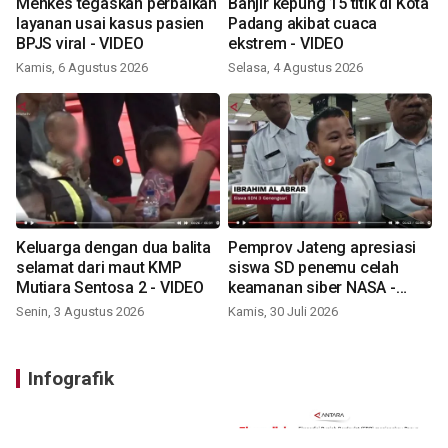
Menkes tegaskan perbaikan
Banjir kepung 15 titik di Kota
layanan usai kasus pasien
Padang akibat cuaca
BPJS viral - VIDEO
ekstrem - VIDEO
Kamis, 6 Agustus 2026
Selasa, 4 Agustus 2026
Keluarga dengan dua balita
Pemprov Jateng apresiasi
selamat dari maut KMP
siswa SD penemu celah
Mutiara Sentosa 2 - VIDEO
keamanan siber NASA -
VIDEO
Senin, 3 Agustus 2026
Kamis, 30 Juli 2026
Infografik