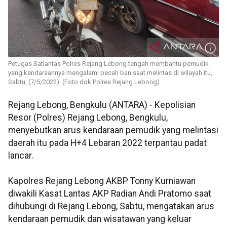
Petugas Satlantas Polres Rejang Lebong tengah membantu pemudik
yang kendaraannya mengalami pecah ban saat melintas di wilayah itu,
Sabtu, (7/5/2022). (Foto dok.Polres Rejang Lebong)
Rejang Lebong, Bengkulu (ANTARA) - Kepolisian
Resor (Polres) Rejang Lebong, Bengkulu,
menyebutkan arus kendaraan pemudik yang melintasi
daerah itu pada H+4 Lebaran 2022 terpantau padat
lancar.
Kapolres Rejang Lebong AKBP Tonny Kurniawan
diwakili Kasat Lantas AKP Radian Andi Pratomo saat
dihubungi di Rejang Lebong, Sabtu, mengatakan arus
kendaraan pemudik dan wisatawan yang keluar