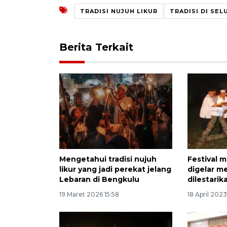
TRADISI NUJUH LIKUR
TRADISI DI SEL
Berita Terkait
Mengetahui tradisi nujuh
Festival 
likur yang jadi perekat jelang
digelar m
Lebaran di Bengkulu
dilestari
19 Maret 2026 15:58
18 April 202