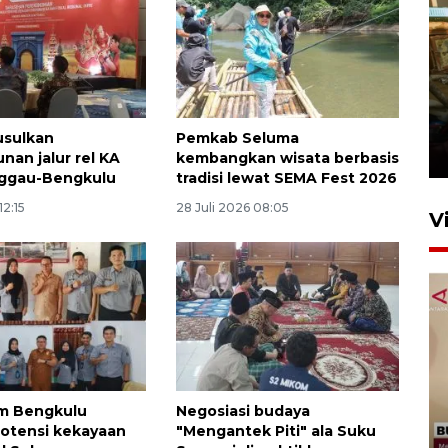
Foto: Lokasi ledakan bom
rakitan di Padang
usulkan
Pemkab Seluma
15 Juli 2026 14:05
an jalur rel KA
kembangkan wisata berbasis
nggau-Bengkulu
tradisi lewat SEMA Fest 2026
12:15
28 Juli 2026 08:05
V
KPK nyatakan analisis laporan
 Bengkulu
Negosiasi budaya
penolakan gratifikasi Menhut
otensi kekayaan
"Mengantek Piti" ala Suku