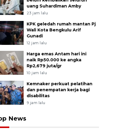
belum kembalikan seluruh
uang Suhardiman Amby
23 jam lalu
KPK geledah rumah mantan Pj
Wali Kota Bengkulu Arif
Gunadi
12 jam lalu
Harga emas Antam hari ini
naik Rp50.000 ke angka
Rp2,679 juta/gr
10 jam lalu
Kemnaker perkuat pelatihan
dan penempatan kerja bagi
disabilitas
9 jam lalu
op News