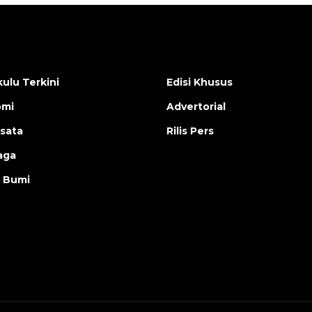
ulu Terkini
Edisi Khusus
omi
Advertorial
isata
Rilis Pers
aga
 Bumi