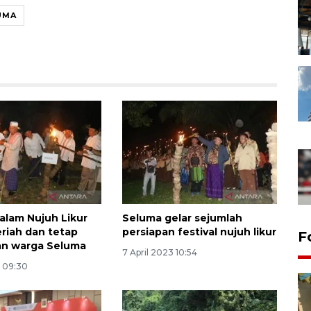
UMA
malam Nujuh Likur
Seluma gelar sejumlah
eriah dan tetap
persiapan festival nujuh likur
F
kan warga Seluma
7 April 2023 10:54
3 09:30