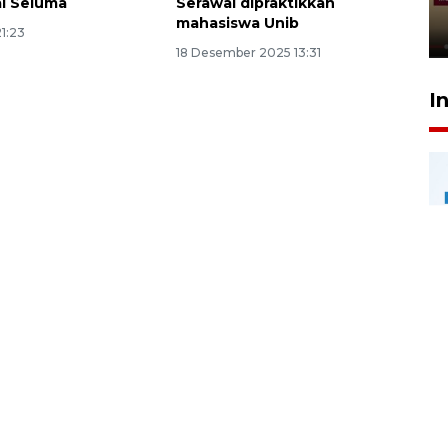
rampung - VIDEO
al Seluma
Serawai dipraktikkan
mahasiswa Unib
17 Juli 2026 13:24
21:23
18 Desember 2025 13:31
I