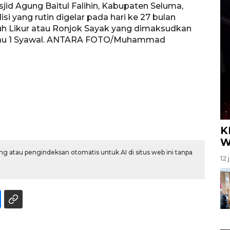
d Agung Baitul Falihin, Kabupaten Seluma,
isi yang rutin digelar pada hari ke 27 bulan
h Likur atau Ronjok Sayak yang dimaksudkan
 atau 1 Syawal. ANTARA FOTO/Muhammad
K
W
g atau pengindeksan otomatis untuk AI di situs web ini tanpa
12 