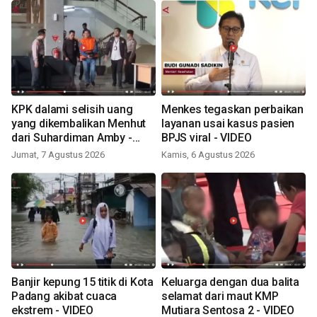
KPK dalami selisih uang
Menkes tegaskan perbaikan
yang dikembalikan Menhut
layanan usai kasus pasien
dari Suhardiman Amby -
BPJS viral - VIDEO
VIDEO
Jumat, 7 Agustus 2026
Kamis, 6 Agustus 2026
Banjir kepung 15 titik di Kota
Keluarga dengan dua balita
Padang akibat cuaca
selamat dari maut KMP
ekstrem - VIDEO
Mutiara Sentosa 2 - VIDEO