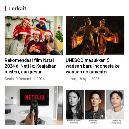
Terkait
Rekomendasi film Natal
UNESCO masukkan 5
i
2024 di Netflix: Keajaiban,
warisan baru Indonesia ke
misteri, dan pesan
warisan dokumenter
mendalam mulai dari Mary
Senin, 9 Desember 2024
Jumat, 18 April 2025
dan lainnya