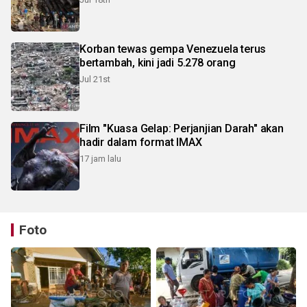
Korban tewas gempa Venezuela terus
bertambah, kini jadi 5.278 orang
Jul 21st
Film "Kuasa Gelap: Perjanjian Darah" akan
hadir dalam format IMAX
17 jam lalu
Foto