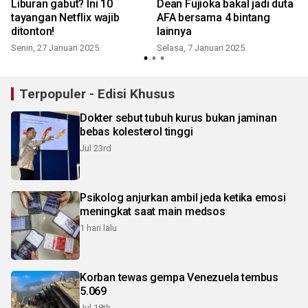
g
Liburan gabut? Ini 10
Dean Fujioka bakal jadi duta
tayangan Netflix wajib
AFA bersama 4 bintang
ditonton!
lainnya
Senin, 27 Januari 2025
Selasa, 7 Januari 2025
Terpopuler - Edisi Khusus
Dokter sebut tubuh kurus bukan jaminan
bebas kolesterol tinggi
Jul 23rd
Psikolog anjurkan ambil jeda ketika emosi
meningkat saat main medsos
1 hari lalu
Korban tewas gempa Venezuela tembus
5.069
Jul 18th