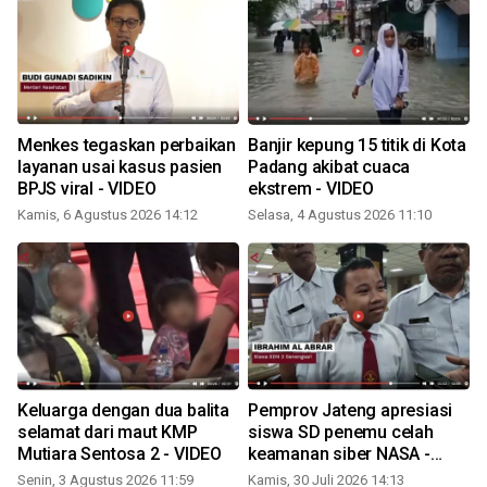
Menkes tegaskan perbaikan
Banjir kepung 15 titik di Kota
layanan usai kasus pasien
Padang akibat cuaca
BPJS viral - VIDEO
ekstrem - VIDEO
Kamis, 6 Agustus 2026 14:12
Selasa, 4 Agustus 2026 11:10
K
a
Keluarga dengan dua balita
Pemprov Jateng apresiasi
selamat dari maut KMP
siswa SD penemu celah
Mutiara Sentosa 2 - VIDEO
keamanan siber NASA -
VIDEO
Senin, 3 Agustus 2026 11:59
Kamis, 30 Juli 2026 14:13
S