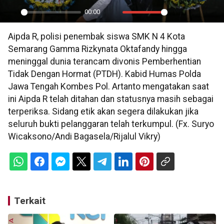
00:00
Play
Mute
Settings
PIP
En
Aipda R, polisi penembak siswa SMK N 4 Kota
ful
Semarang Gamma Rizkynata Oktafandy hingga
meninggal dunia terancam divonis Pemberhentian
Tidak Dengan Hormat (PTDH). Kabid Humas Polda
Jawa Tengah Kombes Pol. Artanto mengatakan saat
ini Aipda R telah ditahan dan statusnya masih sebagai
terperiksa. Sidang etik akan segera dilakukan jika
seluruh bukti pelanggaran telah terkumpul. (Fx. Suryo
Wicaksono/Andi Bagasela/Rijalul Vikry)
Terkait