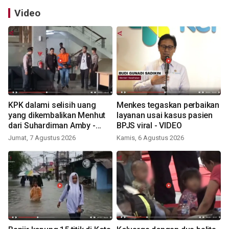
Video
KPK dalami selisih uang
Menkes tegaskan perbaikan
yang dikembalikan Menhut
layanan usai kasus pasien
dari Suhardiman Amby -
BPJS viral - VIDEO
VIDEO
Jumat, 7 Agustus 2026
Kamis, 6 Agustus 2026