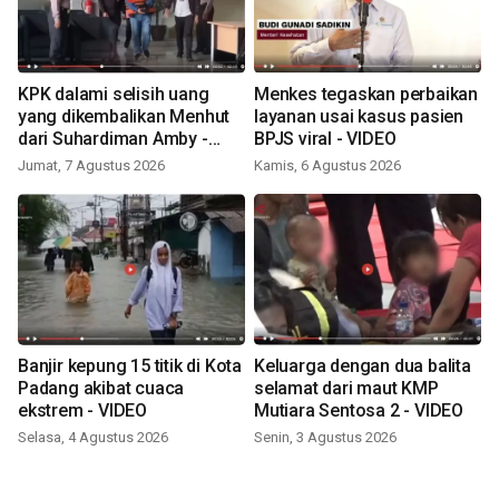
KPK dalami selisih uang
Menkes tegaskan perbaikan
yang dikembalikan Menhut
layanan usai kasus pasien
dari Suhardiman Amby -
BPJS viral - VIDEO
VIDEO
Jumat, 7 Agustus 2026
Kamis, 6 Agustus 2026
Banjir kepung 15 titik di Kota
Keluarga dengan dua balita
Padang akibat cuaca
selamat dari maut KMP
ekstrem - VIDEO
Mutiara Sentosa 2 - VIDEO
Selasa, 4 Agustus 2026
Senin, 3 Agustus 2026