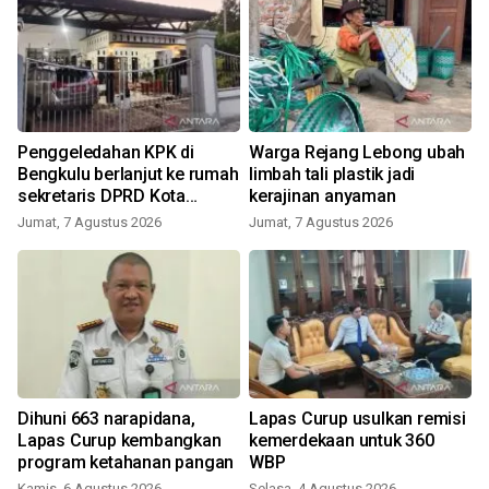
Penggeledahan KPK di
Warga Rejang Lebong ubah
Bengkulu berlanjut ke rumah
limbah tali plastik jadi
sekretaris DPRD Kota
kerajinan anyaman
Bengkulu
Jumat, 7 Agustus 2026
Jumat, 7 Agustus 2026
Dihuni 663 narapidana,
Lapas Curup usulkan remisi
Lapas Curup kembangkan
kemerdekaan untuk 360
program ketahanan pangan
WBP
Kamis, 6 Agustus 2026
Selasa, 4 Agustus 2026