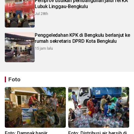
Pemprov usulkan pembangunan jalur rel KA
Lubuk Linggau-Bengkulu
Jul 28th
Penggeledahan KPK di Bengkulu berlanjut ke
rumah sekretaris DPRD Kota Bengkulu
15 jam lalu
Foto
Foto: Dampak banjir
Foto: Distribusi air bersih di