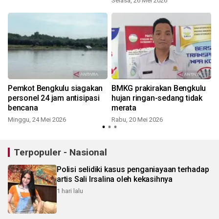
Selasa, 26 Mei 2026
S
Pemkot Bengkulu siagakan
BMKG prakirakan Bengkulu
personel 24 jam antisipasi
hujan ringan-sedang tidak
bencana
merata
Minggu, 24 Mei 2026
Rabu, 20 Mei 2026
S
Terpopuler - Nasional
Polisi selidiki kasus penganiayaan terhadap
artis Sali Irsalina oleh kekasihnya
1 hari lalu