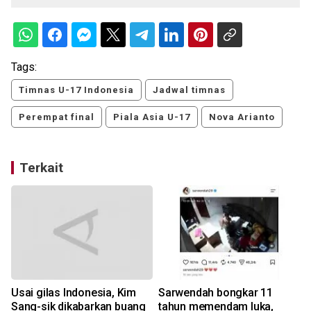
Tags:
Timnas U-17 Indonesia
Jadwal timnas
Perempat final
Piala Asia U-17
Nova Arianto
Terkait
Usai gilas Indonesia, Kim
Sarwendah bongkar 11
Sang-sik dikabarkan buang
tahun memendam luka,