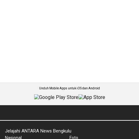
Unduh Mobile Apps untuk iOS dan Android
Jelajahi ANTARA News Bengkulu
Nasional
Foto