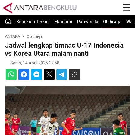
Bengkulu Terkini
Ekonomi
Pariwisata
Olahraga
War
ANTARA
Olahraga
Jadwal lengkap timnas U-17 Indonesia
vs Korea Utara malam nanti
Senin, 14 April 2025 12:58