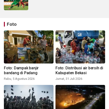
Foto
Foto: Dampak banjir
Foto: Distribusi air bersih di
bandang di Padang
Kabupaten Bekasi
Rabu, 5 Agustus 2026
Jumat, 31 Juli 2026