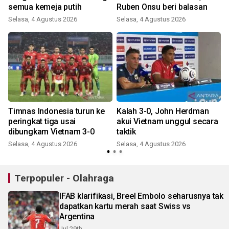
semua kemeja putih
Ruben Onsu beri balasan
Selasa, 4 Agustus 2026
Selasa, 4 Agustus 2026
Timnas Indonesia turun ke
Kalah 3-0, John Herdman
peringkat tiga usai
akui Vietnam unggul secara
dibungkam Vietnam 3-0
taktik
Selasa, 4 Agustus 2026
Selasa, 4 Agustus 2026
Terpopuler - Olahraga
IFAB klarifikasi, Breel Embolo seharusnya tak
dapatkan kartu merah saat Swiss vs
Argentina
Jul 29th