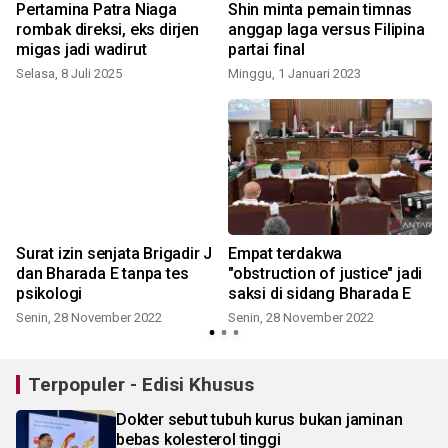
Pertamina Patra Niaga
Shin minta pemain timnas
rombak direksi, eks dirjen
anggap laga versus Filipina
migas jadi wadirut
partai final
Selasa, 8 Juli 2025
Minggu, 1 Januari 2023
S
Surat izin senjata Brigadir J
Empat terdakwa
dan Bharada E tanpa tes
"obstruction of justice" jadi
psikologi
saksi di sidang Bharada E
Senin, 28 November 2022
Senin, 28 November 2022
Terpopuler - Edisi Khusus
Dokter sebut tubuh kurus bukan jaminan
bebas kolesterol tinggi