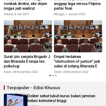
rombak direksi, eks dirjen
anggap laga versus Filipina
migas jadi wadirut
partai final
Selasa, 8 Juli 2025
Minggu, 1 Januari 2023
S
Surat izin senjata Brigadir J
Empat terdakwa
dan Bharada E tanpa tes
"obstruction of justice" jadi
psikologi
saksi di sidang Bharada E
Senin, 28 November 2022
Senin, 28 November 2022
Terpopuler - Edisi Khusus
Dokter sebut tubuh kurus bukan jaminan
bebas kolesterol tinggi