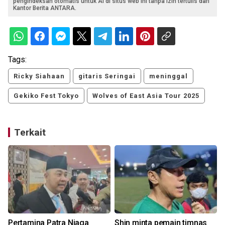
pengindeksan otomatis untuk AI di situs web ini tanpa izin tertulis dari
Kantor Berita ANTARA.
Tags:
Ricky Siahaan
gitaris Seringai
meninggal
Gekiko Fest Tokyo
Wolves of East Asia Tour 2025
Terkait
Pertamina Patra Niaga
Shin minta pemain timnas