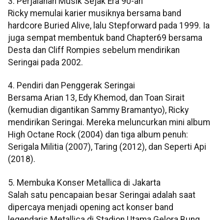
3. Perjalanan Musik Sejak Era 90-an
Ricky memulai karier musiknya bersama band
hardcore Buried Alive, lalu Stepforward pada 1999. Ia
juga sempat membentuk band Chapter69 bersama
Desta dan Cliff Rompies sebelum mendirikan
Seringai pada 2002.
4. Pendiri dan Penggerak Seringai
Bersama Arian 13, Edy Khemod, dan Toan Sirait
(kemudian digantikan Sammy Bramantyo), Ricky
mendirikan Seringai. Mereka meluncurkan mini album
High Octane Rock (2004) dan tiga album penuh:
Serigala Militia (2007), Taring (2012), dan Seperti Api
(2018).
5. Membuka Konser Metallica di Jakarta
Salah satu pencapaian besar Seringai adalah saat
dipercaya menjadi opening act konser band
legendaris Metallica di Stadion Utama Gelora Bung