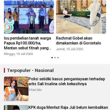
Isu pembelian tanah warga
Rachmat Gobel akan
Papua Rp100.000/ha,
dimakamkan di Gorontalo
Mentan sebut fitnah yang
Jumat, 10 Juli 2026
kejam
Minggu, 19 Juli 2026
M
Terpopuler - Nasional
Polisi selidiki kasus penganiayaan terhadap
artis Sali Irsalina oleh kekasihnya
4 hari lalu
KPK duga Menhut Raja Juli belum kembalikan