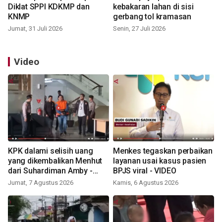
Diklat SPPI KDKMP dan
kebakaran lahan di sisi
KNMP
gerbang tol kramasan
Jumat, 31 Juli 2026
Senin, 27 Juli 2026
Video
KPK dalami selisih uang
Menkes tegaskan perbaikan
yang dikembalikan Menhut
layanan usai kasus pasien
dari Suhardiman Amby -
BPJS viral - VIDEO
VIDEO
Jumat, 7 Agustus 2026
Kamis, 6 Agustus 2026