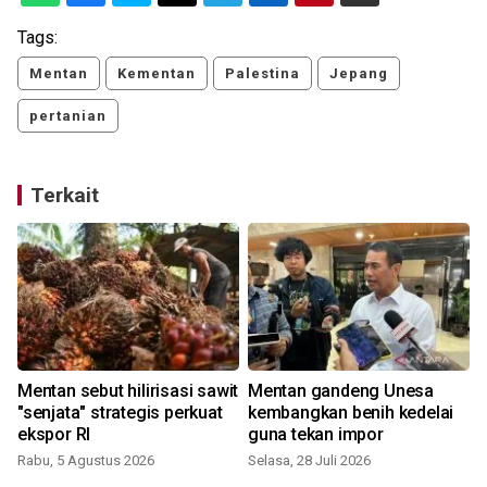
Tags:
Mentan
Kementan
Palestina
Jepang
pertanian
Terkait
Mentan sebut hilirisasi sawit
Mentan gandeng Unesa
"senjata" strategis perkuat
kembangkan benih kedelai
ekspor RI
guna tekan impor
Rabu, 5 Agustus 2026
Selasa, 28 Juli 2026
K