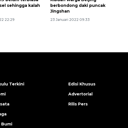
sel sehingga kalah
berbondong daki puncak
Jingshan
22 22:29
23 Januari 2022 09:33
ulu Terkini
Edisi Khusus
omi
Advertorial
isata
Rilis Pers
aga
 Bumi