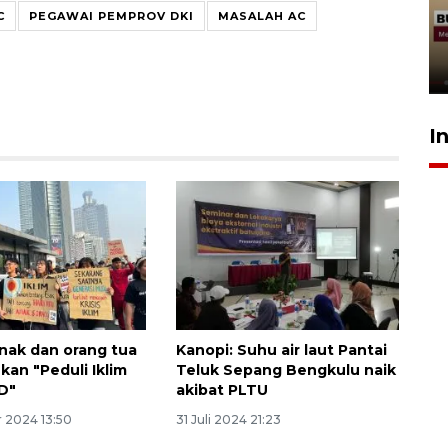
penolakan gratifikasi Menhut
C
PEGAWAI PEMPROV DKI
MASALAH AC
rampung - VIDEO
17 Juli 2026 13:24
I
nak dan orang tua
Kanopi: Suhu air laut Pantai
an "Peduli Iklim
Teluk Sepang Bengkulu naik
D"
akibat PLTU
 2024 13:50
31 Juli 2024 21:23