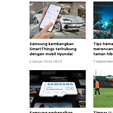
Samsung kembangkan
Tips hema
SmartThings terhubung
merencana
dengan mobil Hyundai
taman hib
5 Januari 2024 08:23
7 September
Samsung perkenalkan
Timnas U-