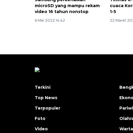
microSD yang mampu rekam
cuaca Kor
video 16 tahun nonstop
1-5
6 Mei 2022 14:42
22 Maret 20
Terkini
Bengk
Top News
Ekon
Terpopuler
Pariw
Foto
Olahr
Video
Warta