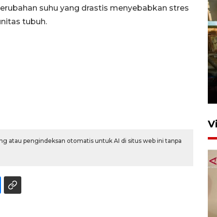
erubahan suhu yang drastis menyebabkan stres
itas tubuh.
Foto: Lokasi ledakan bom
rakitan di Padang
15 Juli 2026 14:05
V
g atau pengindeksan otomatis untuk AI di situs web ini tanpa
KPK nyatakan analisis laporan