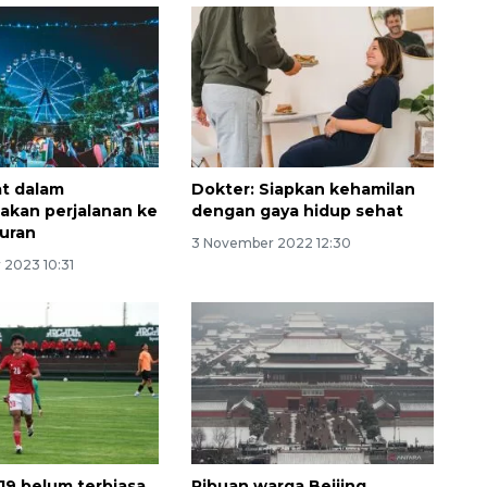
t dalam
Dokter: Siapkan kehamilan
kan perjalanan ke
dengan gaya hidup sehat
uran
3 November 2022 12:30
 2023 10:31
Sinyal positif perekonomian
Indonesia
2026-08-05 15:00:00
19 belum terbiasa
Ribuan warga Beijing