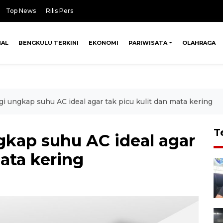
Top News
Rilis Pers
NAL
BENGKULU TERKINI
EKONOMI
PARIWISATA
OLAHRAGA
gi ungkap suhu AC ideal agar tak picu kulit dan mata kering
T
gkap suhu AC ideal agar
mata kering