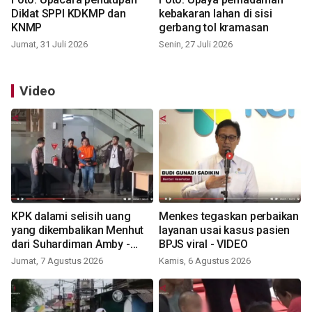
Diklat SPPI KDKMP dan
kebakaran lahan di sisi
KNMP
gerbang tol kramasan
Jumat, 31 Juli 2026
Senin, 27 Juli 2026
Video
KPK dalami selisih uang
Menkes tegaskan perbaikan
yang dikembalikan Menhut
layanan usai kasus pasien
dari Suhardiman Amby -
BPJS viral - VIDEO
VIDEO
Jumat, 7 Agustus 2026
Kamis, 6 Agustus 2026