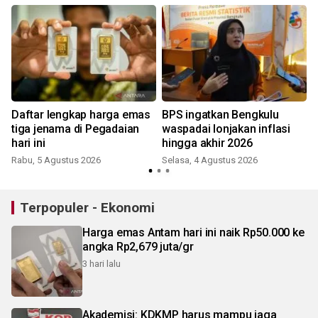
Daftar lengkap harga emas
BPS ingatkan Bengkulu
tiga jenama di Pegadaian
waspadai lonjakan inflasi
hari ini
hingga akhir 2026
Rabu, 5 Agustus 2026
Selasa, 4 Agustus 2026
S
Terpopuler - Ekonomi
Harga emas Antam hari ini naik Rp50.000 ke
angka Rp2,679 juta/gr
3 hari lalu
Akademisi: KDKMP harus mampu jaga