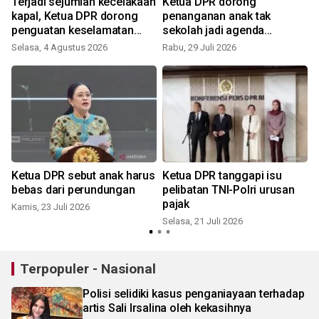
Terjadi sejumlah kecelakaan
Ketua DPR dorong
kapal, Ketua DPR dorong
penanganan anak tak
penguatan keselamatan
sekolah jadi agenda
transportasi laut
nasional
Selasa, 4 Agustus 2026
Rabu, 29 Juli 2026
S
Ketua DPR sebut anak harus
Ketua DPR tanggapi isu
bebas dari perundungan
pelibatan TNI-Polri urusan
pajak
Kamis, 23 Juli 2026
Selasa, 21 Juli 2026
S
Terpopuler - Nasional
Polisi selidiki kasus penganiayaan terhadap
artis Sali Irsalina oleh kekasihnya