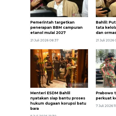
Pemerintah targetkan
Bahlil: P
penerapan BBM campuran
tata kelol
etanol mulai 2027
dan orma
21 Juli 2026 08:37
21 Juli 2026
Menteri ESDM Bahlil
Prabowo t
nyatakan siap bantu proses
perkuat k
hukum dugaan korupsi batu
7 Juli 2026 1
bara