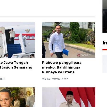
Ledakan rumah di Grand
Polonia Medan diduga akibat
kebocoran gas - VIDEO
21 Juli 2026 15:45
I
ke Jawa Tengah
Prabowo panggil para
Stasiun Semarang
menko, Bahlil hingga
Purbaya ke Istana
11:51
23 Juli 2026 13:27