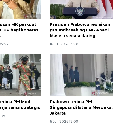
utusan MK perkuat
Presiden Prabowo resmikan
a IUP bagi koperasi
groundbreaking LNG Abadi
s
Masela secara daring
 07:52
16 Juli 2026 15:00
160 ribu sambungan baru
erima PM Modi
Prabowo terima PM
jaringan gas 2026
erja sama strategis
Singapura di Istana Merdeka,
Jakarta
2026-08-07 18:00:00
1:05
6 Juli 2026 12:09