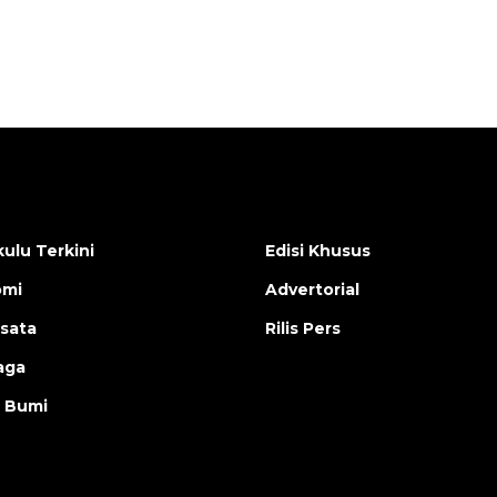
ulu Terkini
Edisi Khusus
omi
Advertorial
isata
Rilis Pers
aga
 Bumi