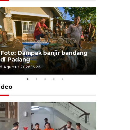
Foto: Dampak banjir bandang
Foto: Dist
di Padang
Kabupate
5 Agustus 2026 16:26
31 Juli 2026 13
ideo