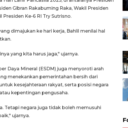
ari Lahir Pancasila 2025, di antaranya Presiden
siden Gibran Rakabuming Raka, Wakil Presiden
l Presiden Ke-6 RI Try Sutrisno.
g dimajukan ke hari kerja, Bahlil menilai hal
tkan.
inya yang kita harus jaga," ujarnya.
ber Daya Mineral (ESDM) juga menyoroti arah
ang menekankan pemerintahan bersih dari
ntuk kesejahteraan rakyat, serta posisi negara
g atau kepentingan pengusaha.
. Tetapi negara juga tidak boleh memusuhi
ik," ujarnya.
F