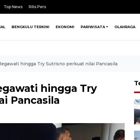
Top News
Rilis Pers
NAL
BENGKULU TERKINI
EKONOMI
PARIWISATA
OLAHRAGA
Megawati hingga Try Sutrisno perkuat nilai Pancasila
T
egawati hingga Try
ai Pancasila