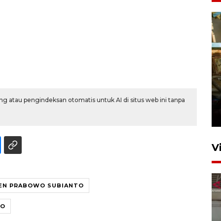
Foto: Lokasi ledakan bom
rakitan di Padang
g atau pengindeksan otomatis untuk AI di situs web ini tanpa
15 Juli 2026 14:05
V
EN PRABOWO SUBIANTO
NO