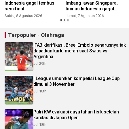
Indonesia gagal tembus
Imbang lawan Singapura,
semifinal
timnas Indonesia gagal
lolos ke semifinal
Sabtu, 8 Agustus 2026
Jumat, 7 Agustus 2026
Terpopuler - Olahraga
IFAB klarifikasi, Breel Embolo seharusnya tak
dapatkan kartu merah saat Swiss vs
Argentina
Jul 29th
I.League umumkan kompetisi League Cup
dimulai 3 November
Jul 18th
Putri KW evaluasi daya tahan fisik setelah
kandas di Japan Open
Jul 18th