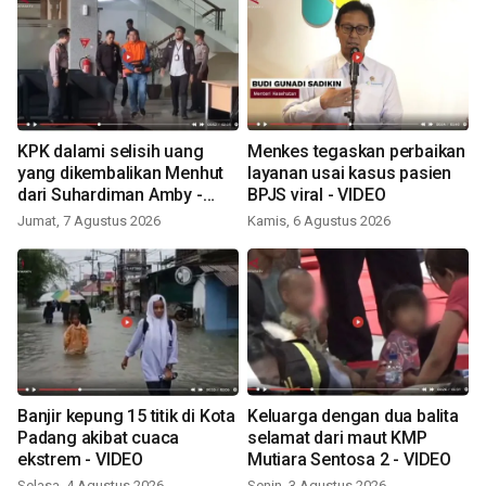
KPK dalami selisih uang
Menkes tegaskan perbaikan
yang dikembalikan Menhut
layanan usai kasus pasien
dari Suhardiman Amby -
BPJS viral - VIDEO
VIDEO
Jumat, 7 Agustus 2026
Kamis, 6 Agustus 2026
Banjir kepung 15 titik di Kota
Keluarga dengan dua balita
Padang akibat cuaca
selamat dari maut KMP
ekstrem - VIDEO
Mutiara Sentosa 2 - VIDEO
Selasa, 4 Agustus 2026
Senin, 3 Agustus 2026