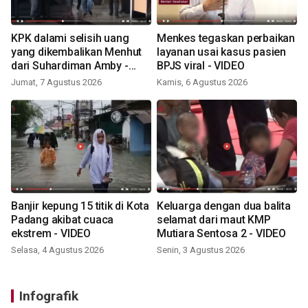
KPK dalami selisih uang
Menkes tegaskan perbaikan
yang dikembalikan Menhut
layanan usai kasus pasien
dari Suhardiman Amby -
BPJS viral - VIDEO
VIDEO
Jumat, 7 Agustus 2026
Kamis, 6 Agustus 2026
Banjir kepung 15 titik di Kota
Keluarga dengan dua balita
Padang akibat cuaca
selamat dari maut KMP
ekstrem - VIDEO
Mutiara Sentosa 2 - VIDEO
Selasa, 4 Agustus 2026
Senin, 3 Agustus 2026
Infografik