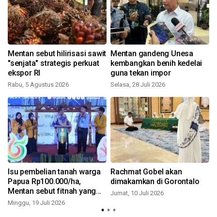
Mentan sebut hilirisasi sawit
Mentan gandeng Unesa
"senjata" strategis perkuat
kembangkan benih kedelai
ekspor RI
guna tekan impor
Rabu, 5 Agustus 2026
Selasa, 28 Juli 2026
K
Isu pembelian tanah warga
Rachmat Gobel akan
Papua Rp100.000/ha,
dimakamkan di Gorontalo
Mentan sebut fitnah yang
Jumat, 10 Juli 2026
kejam
Minggu, 19 Juli 2026
M