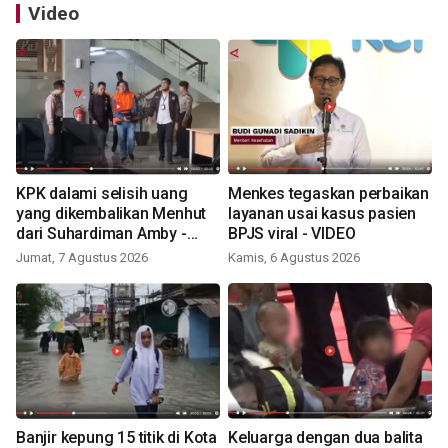
Video
KPK dalami selisih uang
Menkes tegaskan perbaikan
yang dikembalikan Menhut
layanan usai kasus pasien
dari Suhardiman Amby -
BPJS viral - VIDEO
VIDEO
Jumat, 7 Agustus 2026
Kamis, 6 Agustus 2026
Banjir kepung 15 titik di Kota
Keluarga dengan dua balita