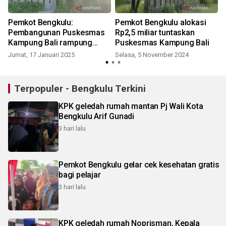
Pemkot Bengkulu:
Pemkot Bengkulu alokasi
Pembangunan Puskesmas
Rp2,5 miliar tuntaskan
Kampung Bali rampung
Puskesmas Kampung Bali
akhir 2025
Jumat, 17 Januari 2025
Selasa, 5 November 2024
Terpopuler - Bengkulu Terkini
KPK geledah rumah mantan Pj Wali Kota
Bengkulu Arif Gunadi
3 hari lalu
Pemkot Bengkulu gelar cek kesehatan gratis
bagi pelajar
3 hari lalu
KPK geledah rumah Noprisman, Kepala