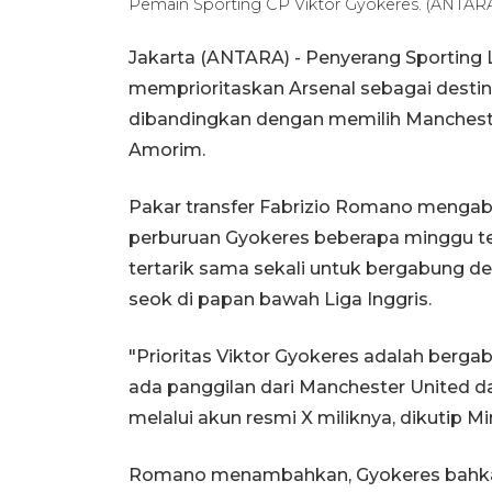
Pemain Sporting CP Viktor Gyokeres. (ANTAR
Jakarta (ANTARA) - Penyerang Sporting 
memprioritaskan Arsenal sebagai desti
dibandingkan dengan memilih Mancheste
Amorim.
Pakar transfer Fabrizio Romano menga
perburuan Gyokeres beberapa minggu tera
tertarik sama sekali untuk bergabung d
seok di papan bawah Liga Inggris.
"Prioritas Viktor Gyokeres adalah berg
ada panggilan dari Manchester United d
melalui akun resmi X miliknya, dikutip M
Romano menambahkan, Gyokeres bahkan