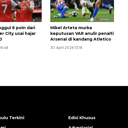
ggul 6 poin dari
Mikel Arteta murka
r City usai hajar
keputusan VAR anulir penalti
0
Arsenal di kandang Atletico
08:48
30 April 2026 13:18
ulu Terkini
Edisi Khusus
omi
Advertorial