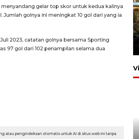
menyandang gelar top skor untuk kedua kalinya
 Jumlah golnya ini meningkat 10 gol dari yang ia
Foto: Lokasi ledakan bom
rakitan di Padang
Juli 2023, catatan golnya bersama Sporting
15 Juli 2026 14:05
as 97 gol dari 102 penampilan selama dua
V
KPK nyatakan analisis laporan
penolakan gratifikasi Menhut
g atau pengindeksan otomatis untuk AI di situs web ini tanpa