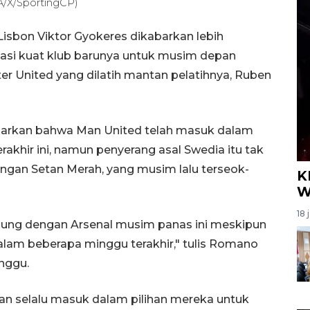
A/X/SportingCP)
Lisbon Viktor Gyokeres dikabarkan lebih
nasi kuat klub barunya untuk musim depan
r United yang dilatih mantan pelatihnya, Ruben
barkan bahwa Man United telah masuk dalam
khir ini, namun penyerang asal Swedia itu tak
engan Setan Merah, yang musim lalu terseok-
K
W
18 
abung dengan Arsenal musim panas ini meskipun
alam beberapa minggu terakhir," tulis Romano
inggu.
 selalu masuk dalam pilihan mereka untuk