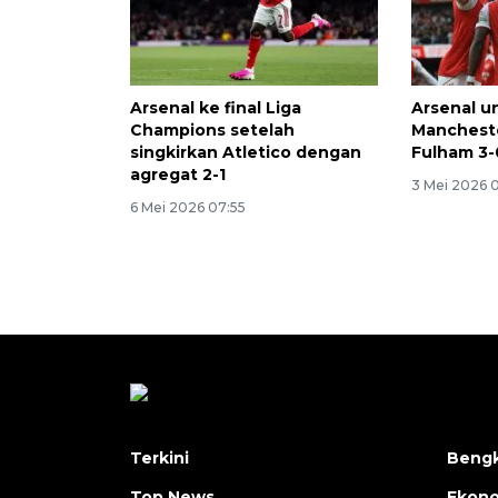
Arsenal ke final Liga
Arsenal un
Champions setelah
Mancheste
singkirkan Atletico dengan
Fulham 3-
agregat 2-1
3 Mei 2026 
6 Mei 2026 07:55
Terkini
Bengk
Top News
Ekon