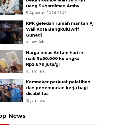
belum kembalikan seluruh
uang Suhardiman Amby
5 Agustus 2026 21:48
KPK geledah rumah mantan Pj
Wali Kota Bengkulu Arif
Gunadi
18 jam lalu
Harga emas Antam hari ini
naik Rp50.000 ke angka
Rp2,679 juta/gr
16 jam lalu
Kemnaker perkuat pelatihan
dan penempatan kerja bagi
disabilitas
15 jam lalu
op News