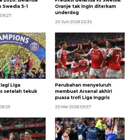
 Swedia 5-1
Oranje tak ingin diterkam
underdog
 09:27
20 Juni 2026 22:32
Memberantas kejahatan
 lagi Liga
Perubahan menyeluruh
jalanan Jakarta
 setelah tekuk
membuat Arsenal akhiri
puasa trofi Liga Inggris
2026-08-05 18:00:00
 08:29
20 Mei 2026 09:57