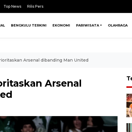
Top News
Rilis Pers
NAL
BENGKULU TERKINI
EKONOMI
PARIWISATA
OLAHRAGA
rioritaskan Arsenal dibanding Man United
T
oritaskan Arsenal
ted