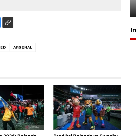
rampung - VIDEO
17 Juli 2026 13:24
I
TED
ARSENAL
ia 2026: Belanda
Prediksi Belanda vs Swedia: