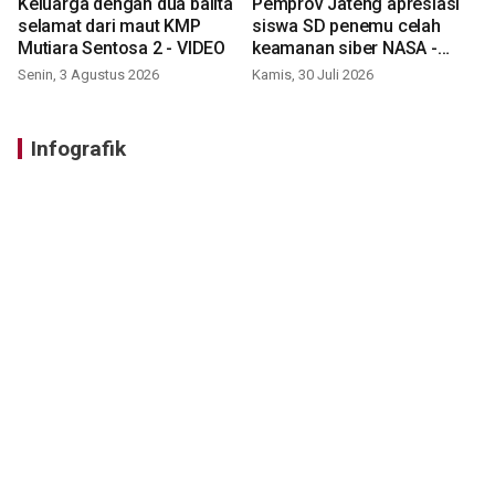
Keluarga dengan dua balita
Pemprov Jateng apresiasi
selamat dari maut KMP
siswa SD penemu celah
Mutiara Sentosa 2 - VIDEO
keamanan siber NASA -
VIDEO
Senin, 3 Agustus 2026
Kamis, 30 Juli 2026
Infografik