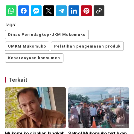
Tags:
Dinas Perindagkop-UKM Mukomuko
UMKM Mukomuko
Pelatihan pengemasan produk
Kepercayaan konsumen
Terkait
Mukomuko siapkan langkah
Satpol Mukomuko tertibkan