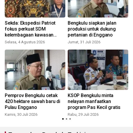
Sekda: Ekspedisi Patriot
Bengkulu siapkan jalan
fokus perkuat SDM
produksi untuk dukung
kelembagaan kawasan
pertanian di Enggano
R
Lagita
Selasa, 4 Agustus 2026
Jumat, 31 Juli 2026
Pemprov Bengkulu cetak
KSOP Bengkulu minta
420 hektare sawah baru di
nelayan manfaatkan
Pulau Enggano
program Pas Kecil gratis
Kamis, 30 Juli 2026
Rabu, 29 Juli 2026
R