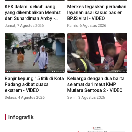
KPK dalami selisih uang
Menkes tegaskan perbaikan
yang dikembalikan Menhut
layanan usai kasus pasien
dari Suhardiman Amby -
BPJS viral - VIDEO
VIDEO
Jumat, 7 Agustus 2026
Kamis, 6 Agustus 2026
Banjir kepung 15 titik di Kota
Keluarga dengan dua balita
Padang akibat cuaca
selamat dari maut KMP
ekstrem - VIDEO
Mutiara Sentosa 2 - VIDEO
Selasa, 4 Agustus 2026
Senin, 3 Agustus 2026
Infografik