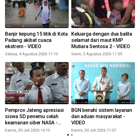
Banjir kepung 15 titik di Kota
Keluarga dengan dua balita
Padang akibat cuaca
selamat dari maut KMP
ekstrem - VIDEO
Mutiara Sentosa 2 - VIDEO
Selasa, 4 Agustus 2026 11:10
Senin, 3 Agustus 2026 11:59
R
Pemprov Jateng apresiasi
BGN benahi sistem layanan
siswa SD penemu celah
dan aduan masyarakat -
keamanan siber NASA -
VIDEO
VIDEO
Kamis, 30 Juli 2026 14:13
Kamis, 30 Juli 2026 11:07
K