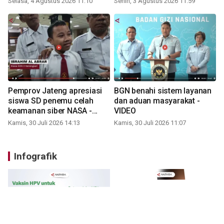
Selasa, 4 Agustus 2026 11:10
Senin, 3 Agustus 2026 11:59
Pemprov Jateng apresiasi
BGN benahi sistem layanan
siswa SD penemu celah
dan aduan masyarakat -
keamanan siber NASA -
VIDEO
VIDEO
Kamis, 30 Juli 2026 14:13
Kamis, 30 Juli 2026 11:07
Infografik