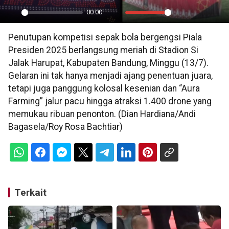
00:00
Play
Mute
Settings
PIP
En
Penutupan kompetisi sepak bola bergengsi Piala
ful
Presiden 2025 berlangsung meriah di Stadion Si
Jalak Harupat, Kabupaten Bandung, Minggu (13/7).
Gelaran ini tak hanya menjadi ajang penentuan juara,
tetapi juga panggung kolosal kesenian dan “Aura
Farming” jalur pacu hingga atraksi 1.400 drone yang
memukau ribuan penonton. (Dian Hardiana/Andi
Bagasela/Roy Rosa Bachtiar)
Terkait