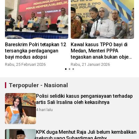
a
Bareskrim Polri tetapkan 12
Kawal kasus TPPO bayi di
tersangka perdagangan
Medan, Menteri PPPA
bayi modus adopsi
tegaskan anak bukan objek
transaksi
Rabu, 25 Februari 2026
Rabu, 21 Januari 2026
Terpopuler - Nasional
Polisi selidiki kasus penganiayaan terhadap
artis Sali Irsalina oleh kekasihnya
4 hari lalu
KPK duga Menhut Raja Juli belum kembalikan
seluruh uang Suhardiman Amby