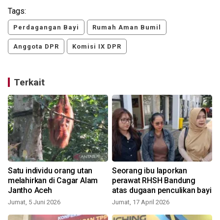
Tags:
Perdagangan Bayi
Rumah Aman Bumil
Anggota DPR
Komisi IX DPR
Terkait
Satu individu orang utan
Seorang ibu laporkan
melahirkan di Cagar Alam
perawat RHSH Bandung
Jantho Aceh
atas dugaan penculikan bayi
Jumat, 5 Juni 2026
Jumat, 17 April 2026
J