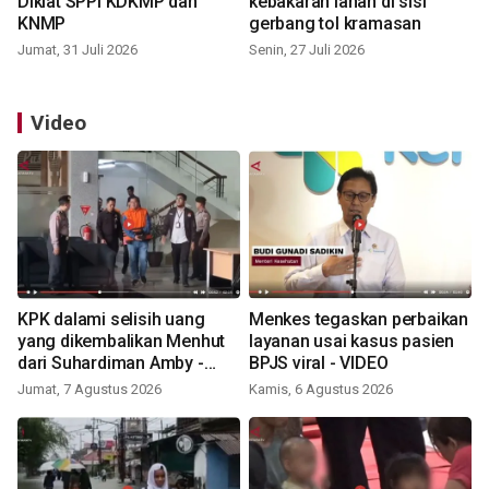
Diklat SPPI KDKMP dan
kebakaran lahan di sisi
KNMP
gerbang tol kramasan
Jumat, 31 Juli 2026
Senin, 27 Juli 2026
Video
KPK dalami selisih uang
Menkes tegaskan perbaikan
yang dikembalikan Menhut
layanan usai kasus pasien
dari Suhardiman Amby -
BPJS viral - VIDEO
VIDEO
Jumat, 7 Agustus 2026
Kamis, 6 Agustus 2026