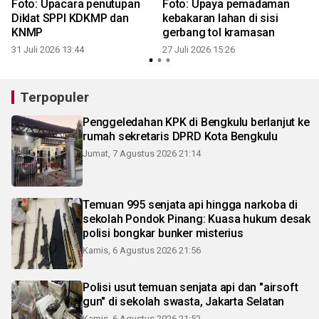
Foto: Upacara penutupan
Foto: Upaya pemadaman
Diklat SPPI KDKMP dan
kebakaran lahan di sisi
KNMP
gerbang tol kramasan
1
31 Juli 2026 13:44
27 Juli 2026 15:26
Terpopuler
Penggeledahan KPK di Bengkulu berlanjut ke
rumah sekretaris DPRD Kota Bengkulu
Jumat, 7 Agustus 2026 21:14
Temuan 995 senjata api hingga narkoba di
sekolah Pondok Pinang: Kuasa hukum desak
polisi bongkar bunker misterius
Kamis, 6 Agustus 2026 21:56
Polisi usut temuan senjata api dan "airsoft
gun" di sekolah swasta, Jakarta Selatan
Kamis, 6 Agustus 2026 21:52