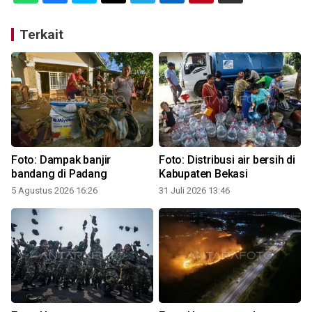
Terkait
Foto: Dampak banjir
Foto: Distribusi air bersih di
bandang di Padang
Kabupaten Bekasi
5 Agustus 2026 16:26
31 Juli 2026 13:46
1