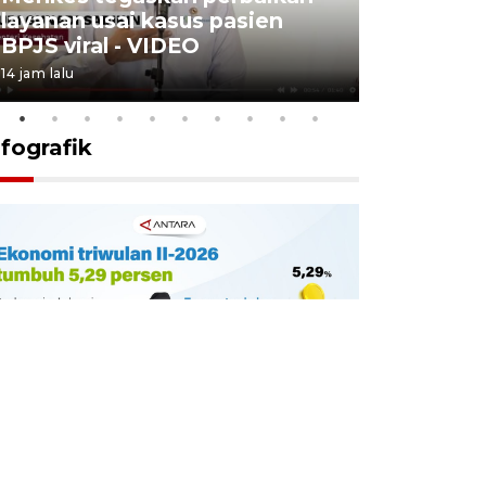
layanan usai kasus pasien
Padang a
BPJS viral - VIDEO
- VIDEO
14 jam lalu
4 Agustus 2026
nfografik