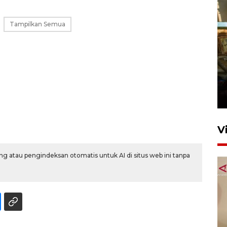
Tampilkan Semua
Foto: Lokasi ledakan bom
rakitan di Padang
15 Juli 2026 14:05
V
g atau pengindeksan otomatis untuk AI di situs web ini tanpa
KPK nyatakan analisis laporan