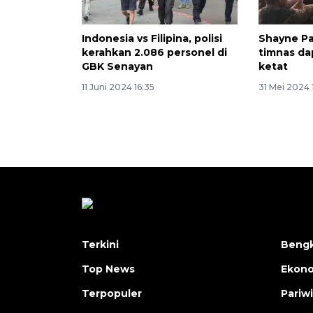
Indonesia vs Filipina, polisi
Shayne P
kerahkan 2.086 personel di
timnas d
GBK Senayan
ketat
11 Juni 2024 16:35
31 Mei 2024 
Terkini
Bengk
Top News
Ekon
Terpopuler
Pariw