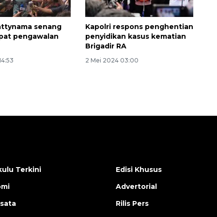
attynama senang
Kapolri respons penghentian
apat pengawalan
penyidikan kasus kematian
Brigadir RA
14:53
2 Mei 2024 03:00
ulu Terkini
Edisi Khusus
omi
Advertorial
isata
Rilis Pers