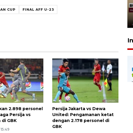
penolakan gratifikasi Menhut
EAN CUP
FINAL AFF U-23
rampung - VIDEO
17 Juli 2026 13:24
I
pkan 2.898 personel
Persija Jakarta vs Dewa
aga Persija vs
United: Pengamanan ketat
 di GBK
dengan 2.178 personel di
GBK
 15:49