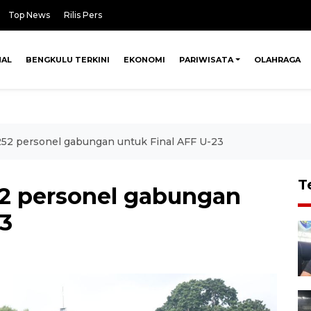
Top News
Rilis Pers
NAL
BENGKULU TERKINI
EKONOMI
PARIWISATA
OLAHRAGA
.252 personel gabungan untuk Final AFF U-23
T
252 personel gabungan
23