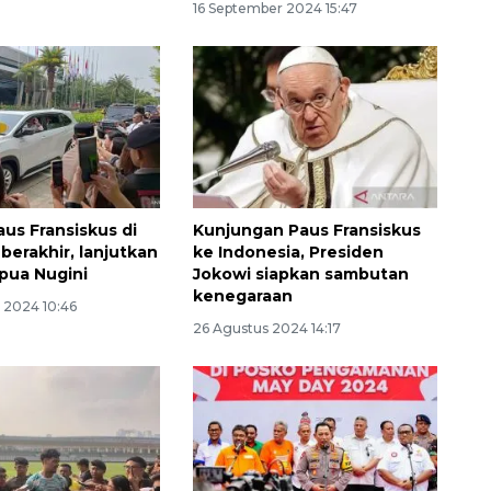
16 September 2024 15:47
us Fransiskus di
Kunjungan Paus Fransiskus
berakhir, lanjutkan
ke Indonesia, Presiden
apua Nugini
Jokowi siapkan sambutan
kenegaraan
 2024 10:46
26 Agustus 2024 14:17
Memberantas kejahatan
jalanan Jakarta
2026-08-05 18:00:00