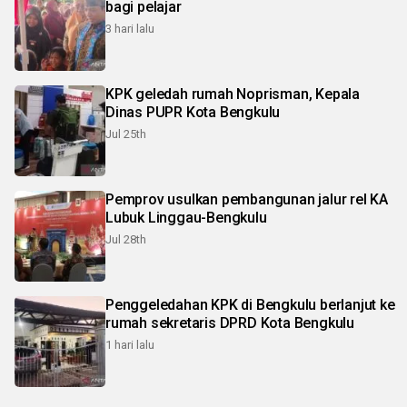
bagi pelajar
3 hari lalu
KPK geledah rumah Noprisman, Kepala
Dinas PUPR Kota Bengkulu
Jul 25th
Pemprov usulkan pembangunan jalur rel KA
Lubuk Linggau-Bengkulu
Jul 28th
Penggeledahan KPK di Bengkulu berlanjut ke
rumah sekretaris DPRD Kota Bengkulu
1 hari lalu