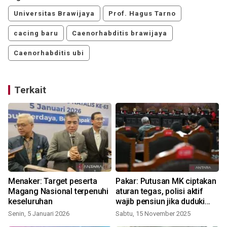
Universitas Brawijaya
Prof. Hagus Tarno
cacing baru
Caenorhabditis brawijaya
Caenorhabditis ubi
Terkait
a
Menaker: Target peserta
Pakar: Putusan MK ciptakan
Magang Nasional terpenuhi
aturan tegas, polisi aktif
keseluruhan
wajib pensiun jika duduki
jabatan sipil
Senin, 5 Januari 2026
Sabtu, 15 November 2025