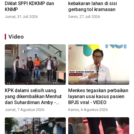
Diklat SPPI KDKMP dan
kebakaran lahan di sisi
KNMP
gerbang tol kramasan
Jumat, 31 Juli 2026
Senin, 27 Juli 2026
Video
KPK dalami selisih uang
Menkes tegaskan perbaikan
yang dikembalikan Menhut
layanan usai kasus pasien
dari Suhardiman Amby -
BPJS viral - VIDEO
VIDEO
Jumat, 7 Agustus 2026
Kamis, 6 Agustus 2026