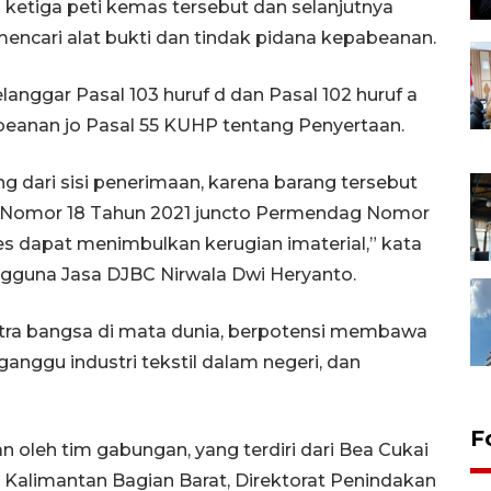
ketiga peti kemas tersebut dan selanjutnya
 mencari alat bukti dan tindak pidana kepabeanan.
anggar Pasal 103 huruf d dan Pasal 102 huruf a
eanan jo Pasal 55 KUHP tentang Penyertaan.
ung dari sisi penerimaan, karena barang tersebut
 Nomor 18 Tahun 2021 juncto Permendag Nomor
s dapat menimbulkan kerugian imaterial,” kata
gguna Jasa DJBC Nirwala Dwi Heryanto.
citra bangsa di mata dunia, berpotensi membawa
ganggu industri tekstil dalam negeri, dan
F
n oleh tim gabungan, yang terdiri dari Bea Cukai
 Kalimantan Bagian Barat, Direktorat Penindakan