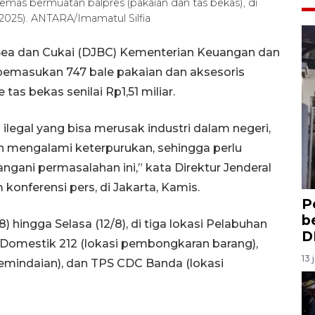
mas bermuatan balpres (pakaian dan tas bekas), di
/2025). ANTARA/Imamatul Silfia
 Bea dan Cukai (DJBC) Kementerian Keuangan dan
emasukan 747 bale pakaian dan aksesoris
tas bekas senilai Rp1,51 miliar.
legal yang bisa merusak industri dalam negeri,
udah mengalami keterpurukan, sehingga perlu
ani permasalahan ini,” kata Direktur Jenderal
onferensi pers, di Jakarta, Kamis.
P
b
) hingga Selasa (12/8), di tiga lokasi Pelabuhan
D
e Domestik 212 (lokasi pembongkaran barang),
13 
emindaian), dan TPS CDC Banda (lokasi