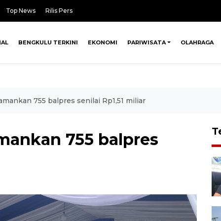
Top News
Rilis Pers
NAL
BENGKULU TERKINI
EKONOMI
PARIWISATA
OLAHRAGA
mankan 755 balpres senilai Rp1,51 miliar
T
mankan 755 balpres