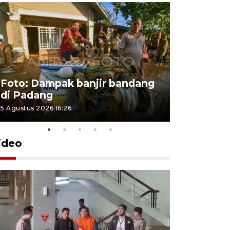
Foto: Dampak banjir bandang
Foto: Dist
di Padang
Kabupate
5 Agustus 2026 16:26
31 Juli 2026 13
ideo