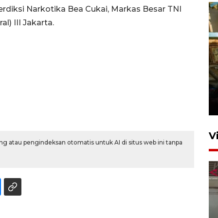
terdiksi Narkotika Bea Cukai, Markas Besar TNI
) III Jakarta.
Foto: Lokasi ledakan bom
rakitan di Padang
15 Juli 2026 14:05
V
g atau pengindeksan otomatis untuk AI di situs web ini tanpa