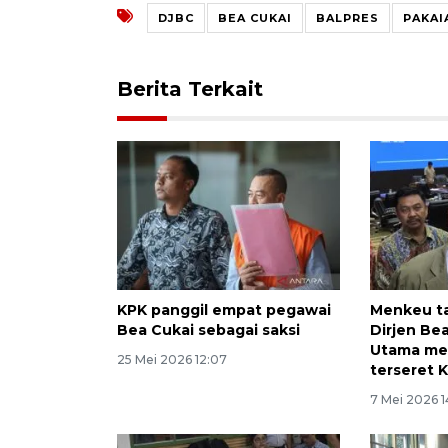
DJBC
BEA CUKAI
BALPRES
PAKAI
Berita Terkait
KPK panggil empat pegawai
Menkeu ta
Bea Cukai sebagai saksi
Dirjen Be
Utama me
25 Mei 2026 12:07
terseret 
7 Mei 2026 1