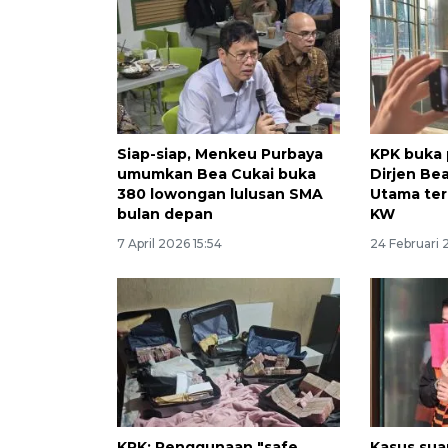
Siap-siap, Menkeu Purbaya
KPK buka 
umumkan Bea Cukai buka
Dirjen Be
380 lowongan lulusan SMA
Utama ter
bulan depan
KW
7 April 2026 15:54
24 Februari 
KPK: Penggunaan "safe
Kasus sua