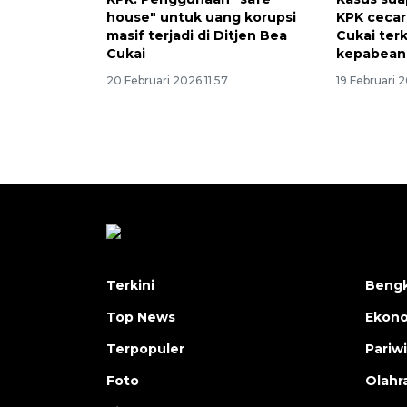
house" untuk uang korupsi
KPK cecar
masif terjadi di Ditjen Bea
Cukai ter
Cukai
kepabean
20 Februari 2026 11:57
19 Februari 
Terkini
Bengk
Top News
Ekon
Terpopuler
Pariw
Foto
Olahr