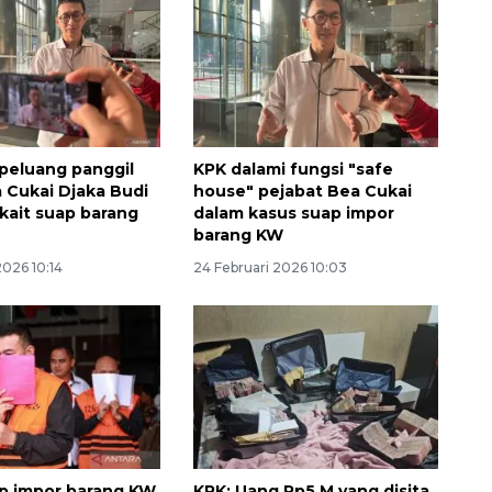
peluang panggil
KPK dalami fungsi "safe
a Cukai Djaka Budi
house" pejabat Bea Cukai
kait suap barang
dalam kasus suap impor
barang KW
2026 10:14
24 Februari 2026 10:03
Awas penipuan berbasis AI
2026-08-07 13:45:00
p impor barang KW,
KPK: Uang Rp5 M yang disita