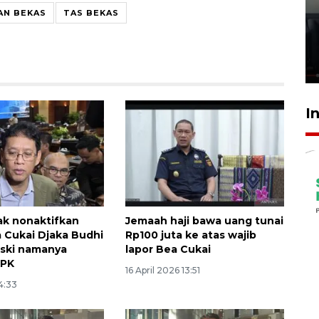
Ledakan rumah di Grand
AN BEKAS
TAS BEKAS
Polonia Medan diduga akibat
kebocoran gas - VIDEO
21 Juli 2026 15:45
I
k nonaktifkan
Jemaah haji bawa uang tunai
a Cukai Djaka Budhi
Rp100 juta ke atas wajib
ski namanya
lapor Bea Cukai
KPK
16 April 2026 13:51
4:33