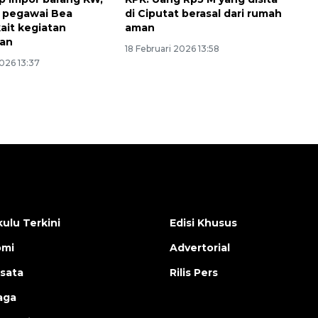
 pegawai Bea
di Ciputat berasal dari rumah
kait kegiatan
aman
an
18 Februari 2026 13:58
2026 13:37
ulu Terkini
Edisi Khusus
omi
Advertorial
isata
Rilis Pers
aga