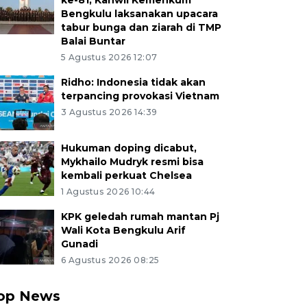
ke-81, Kanwil Kemenkum
Bengkulu laksanakan upacara
tabur bunga dan ziarah di TMP
Balai Buntar
5 Agustus 2026 12:07
Ridho: Indonesia tidak akan
terpancing provokasi Vietnam
3 Agustus 2026 14:39
Hukuman doping dicabut,
Mykhailo Mudryk resmi bisa
kembali perkuat Chelsea
1 Agustus 2026 10:44
KPK geledah rumah mantan Pj
Wali Kota Bengkulu Arif
Gunadi
6 Agustus 2026 08:25
op News