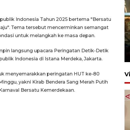
ublik Indonesia Tahun 2025 bertema "Bersatu
 Maju". Tema tersebut mencerminkan semangat
fondasi untuk melangkah ke masa depan.
Foto: Lokasi ledakan bom
rakitan di Padang
in langsung upacara Peringatan Detik-Detik
15 Juli 2026 14:05
blik Indonesia di Istana Merdeka, Jakarta.
V
ntuk menyemarakkan peringatan HUT ke-80
inggu, yakni Kirab Bendera Sang Merah Putih
 Karnaval Bersatu Kemerdekaan.
KPK nyatakan analisis laporan