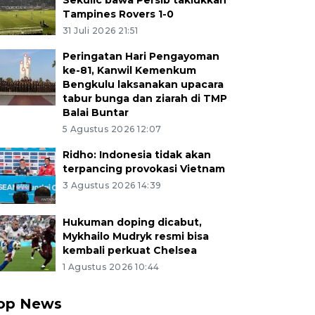
Sekulic bawa Persib taklukkan
Tampines Rovers 1-0
31 Juli 2026 21:51
Peringatan Hari Pengayoman
ke-81, Kanwil Kemenkum
Bengkulu laksanakan upacara
tabur bunga dan ziarah di TMP
Balai Buntar
5 Agustus 2026 12:07
Ridho: Indonesia tidak akan
terpancing provokasi Vietnam
3 Agustus 2026 14:39
Hukuman doping dicabut,
Mykhailo Mudryk resmi bisa
kembali perkuat Chelsea
1 Agustus 2026 10:44
op News