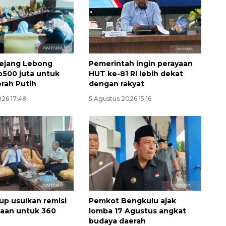
ejang Lebong
Pemerintah ingin perayaan
p500 juta untuk
HUT ke-81 RI lebih dekat
rah Putih
dengan rakyat
026 17:48
5 Agustus 2026 15:16
Memberantas kejahatan
jalanan Jakarta
2026-08-05 18:00:00
up usulkan remisi
Pemkot Bengkulu ajak
aan untuk 360
lomba 17 Agustus angkat
budaya daerah