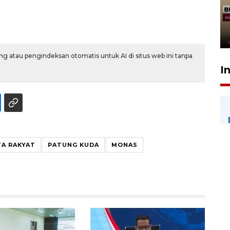
penolakan gratifikasi Menhut
rampung - VIDEO
17 Juli 2026 13:24
g atau pengindeksan otomatis untuk AI di situs web ini tanpa
I
TA RAKYAT
PATUNG KUDA
MONAS