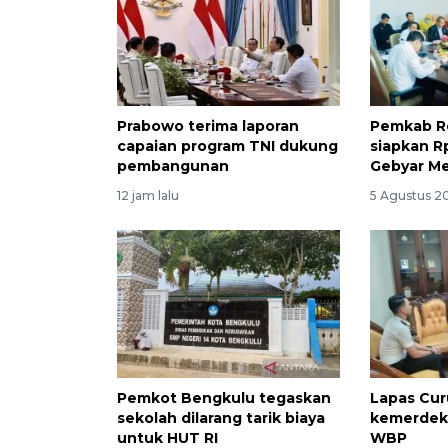
Prabowo terima laporan
Pemkab R
capaian program TNI dukung
siapkan R
pembangunan
Gebyar Me
12 jam lalu
5 Agustus 2
Pemkot Bengkulu tegaskan
Lapas Cur
sekolah dilarang tarik biaya
kemerdek
untuk HUT RI
WBP