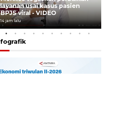
layanan usai kasus pasien
Padang a
BPJS viral - VIDEO
- VIDEO
14 jam lalu
4 Agustus 2026
nfografik