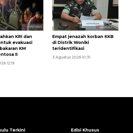
rahkan KRI dan
Empat jenazah korban KKB
ntuk evakuasi
di Distrik Woniki
ebakaran KM
teridentifikasi
ntosa II
3 Agustus 2026 10:31
26 12:19
ulu Terkini
Edisi Khusus