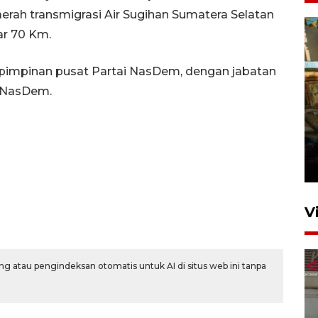
erah transmigrasi Air Sugihan Sumatera Selatan
ar 70 Km.
 pimpinan pusat Partai NasDem, dengan jabatan
 NasDem.
Foto: Lokasi ledakan bom
rakitan di Padang
15 Juli 2026 14:05
V
g atau pengindeksan otomatis untuk AI di situs web ini tanpa