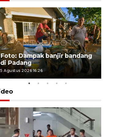
Foto: Dampak banjir bandang
Foto: Dist
di Padang
Kabupate
5 Agustus 2026 16:26
31 Juli 2026 13
ideo