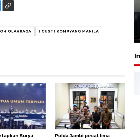
Ledakan rumah di Grand
Polonia Medan diduga akibat
kebocoran gas - VIDEO
OH OLAHRAGA
I GUSTI KOMPYANG MANILA
21 Juli 2026 15:45
I
etapkan Surya
Polda Jambi pecat lima