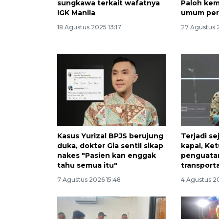
sungkawa terkait wafatnya
Paloh kem
IGK Manila
umum per
18 Agustus 2025 13:17
27 Agustus 
Kasus Yurizal BPJS berujung
Terjadi s
duka, dokter Gia sentil sikap
kapal, Ke
nakes "Pasien kan enggak
penguata
tahu semua itu"
transporta
7 Agustus 2026 15:48
4 Agustus 2