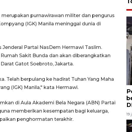
T
g merupakan purnawirawan militer dan pengurus
 Kompyang (IGK) Manila meninggal dunia di
is Jenderal Partai NasDem Hermawi Taslim.
di Rumah Sakit Bunda dan akan diberangkatkan
arat Gatot Soebroto, Jakarta.
ka. Telah berpulang ke hadirat Tuhan Yang Maha
yang (IGK) Manila," kata Hermawi.
P
b
kan di Aula Akademi Bela Negara (ABN) Partai
D
 guna memberikan kesempatan bagi keluarga,
19 
aikan penghormatan terakhir.