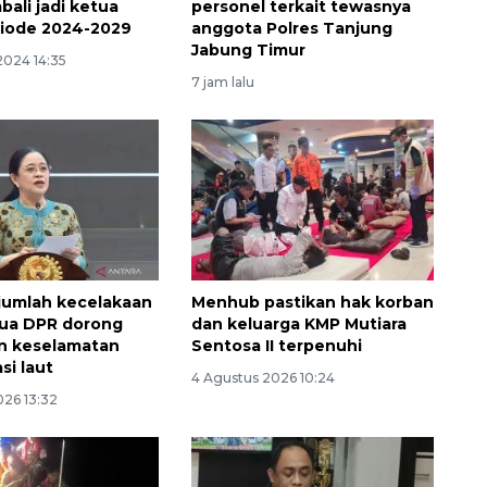
bali jadi ketua
personel terkait tewasnya
iode 2024-2029
anggota Polres Tanjung
Jabung Timur
2024 14:35
7 jam lalu
ejumlah kecelakaan
Menhub pastikan hak korban
tua DPR dorong
dan keluarga KMP Mutiara
n keselamatan
Sentosa II terpenuhi
si laut
160 ribu sambungan baru
4 Agustus 2026 10:24
jaringan gas 2026
026 13:32
2026-08-07 18:00:00