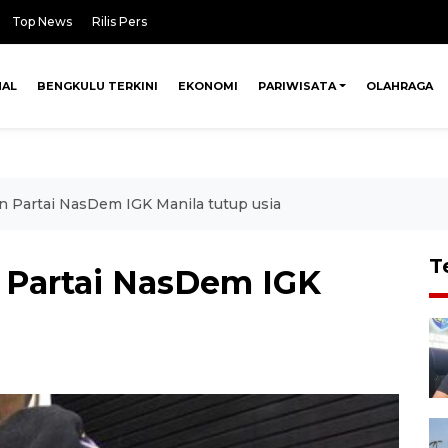
Top News
Rilis Pers
NAL
BENGKULU TERKINI
EKONOMI
PARIWISATA
OLAHRAGA
n Partai NasDem IGK Manila tutup usia
T
 Partai NasDem IGK