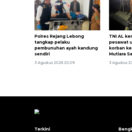
Polres Rejang Lebong
TNI AL ke
tangkap pelaku
pesawat u
pembunuhan ayah kandung
korban k
sendiri
Mutiara Se
3 Agustus 2026 20:09
3 Agustus 20
Terkini
Bengk