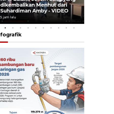
dikembalikan Menhut dari
layanan u
Suhardiman Amby - VIDEO
BPJS vira
5 jam lalu
6 Agustus 2026
nfografik