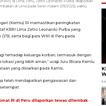
KBRI) di Lima, Peru, Zetro Leonardo Purba, dilaporkan
mbakan di Lima pada Senin malam (1/9/2025) waktu
egeri (Kemlu) RI memastikan peningkatan
af KBRI Lima Zetro Leonardo Purba yang
1/9), serta bagi para WNI di Peru pada
ggi terhadap keluarga korban, termasuk dengan
okasi yang lebih aman,” ucap Juru Bicara Kemlu
K
ataan yang disiarkan pada Kamis.
W
uga telah mendapatkan pengawasan dan
6 
n setempat.
omat RI di Peru dilaporkan tewas ditembak