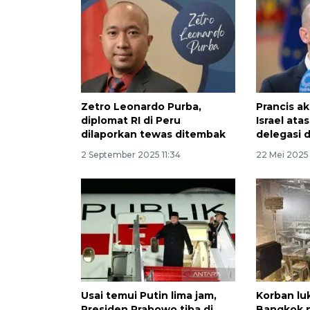
Zetro Leonardo Purba,
Prancis a
diplomat RI di Peru
Israel at
dilaporkan tewas ditembak
delegasi d
2 September 2025 11:34
22 Mei 2025 
Usai temui Putin lima jam,
Korban lu
Presiden Prabowo tiba di
Bangkok n