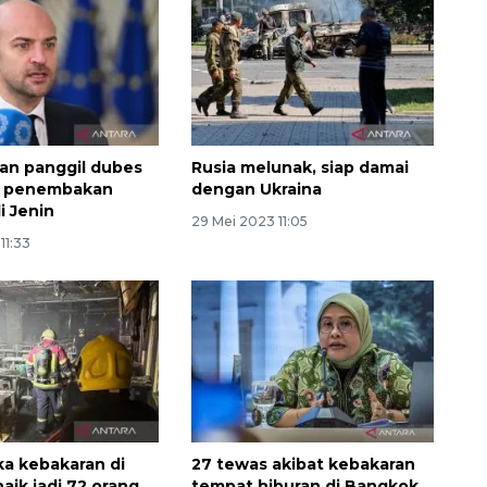
kan panggil dubes
Rusia melunak, siap damai
as penembakan
dengan Ukraina
i Jenin
29 Mei 2023 11:05
11:33
ka kebakaran di
27 tewas akibat kebakaran
aik jadi 72 orang,
tempat hiburan di Bangkok,