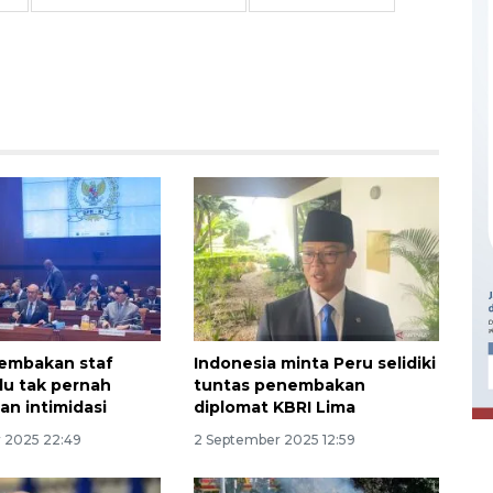
Ekonomi triwulan II-2026
tumbuh 5,29 persen
embakan staf
Indonesia minta Peru selidiki
lu tak pernah
tuntas penembakan
2026-08-06 18:45:00
an intimidasi
diplomat KBRI Lima
 2025 22:49
2 September 2025 12:59