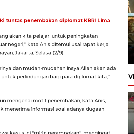
diki tuntas penembakan diplomat KBRI Lima
 yang akan kita pelajari untuk peningkatan
Foto: Lokasi ledakan bom
uar negeri,” kata Anis ditemui usai rapat kerja
rakitan di Padang
an, Jakarta, Selasa (2/9).
15 Juli 2026 14:05
arinya dan mudah-mudahan insya Allah akan ada
V
i untuk perlindungan bagi para diplomat kita,”
un mengenai motif penembakan, kata Anis,
k menerima informasi soal adanya dugaan
Ledakan rumah di Grand
a kasus ini “mirip perampokan”, mengingat