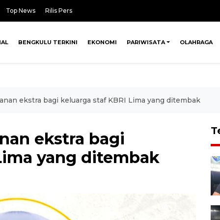
Top News
Rilis Pers
NAL
BENGKULU TERKINI
EKONOMI
PARIWISATA
OLAHRAGA
nan ekstra bagi keluarga staf KBRI Lima yang ditembak
T
an ekstra bagi
 Lima yang ditembak