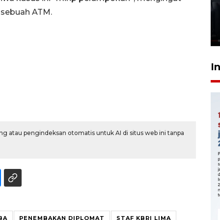
Polonia Medan diduga akibat
 sebuah ATM.
kebocoran gas - VIDEO
21 Juli 2026 15:45
I
g atau pengindeksan otomatis untuk AI di situs web ini tanpa
BA
PENEMBAKAN DIPLOMAT
STAF KBRI LIMA