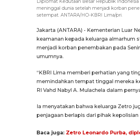
Diplomat Kedutaan Besar Republik Indonesia (
meninggal dunia setelah menjadi korban pene
setempat. ANTARA/HO-KBRI Lima/pri.
Jakarta (ANTARA) - Kementerian Luar N
keamanan kepada keluarga almarhum st
menjadi korban penembakan pada Senin (
umumnya.
“KBRI Lima memberi perhatian yang tin
memindahkan tempat tinggal mereka ke l
RI Vahd Nabyl A. Mulachela dalam perny
Ia menyatakan bahwa keluarga Zetro j
penjagaan berlapis dari pihak kepolisia
Baca juga:
Zetro Leonardo Purba, dipl