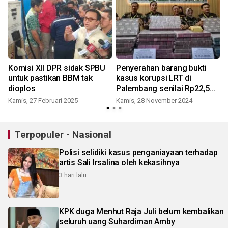
Komisi XII DPR sidak SPBU
Penyerahan barang bukti
untuk pastikan BBM tak
kasus korupsi LRT di
dioplos
Palembang senilai Rp22,5
miliar
Kamis, 27 Februari 2025
Kamis, 28 November 2024
Terpopuler - Nasional
Polisi selidiki kasus penganiayaan terhadap
artis Sali Irsalina oleh kekasihnya
3 hari lalu
KPK duga Menhut Raja Juli belum kembalikan
seluruh uang Suhardiman Amby