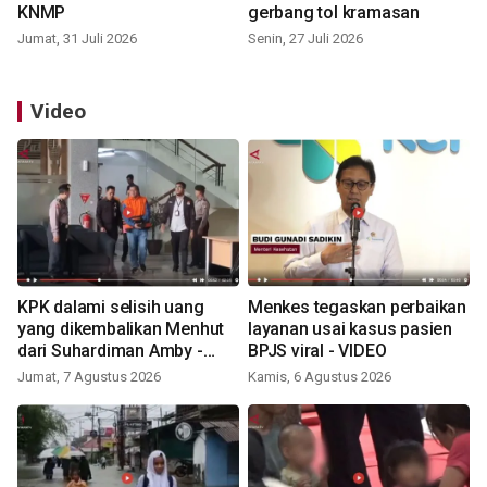
KNMP
gerbang tol kramasan
Jumat, 31 Juli 2026
Senin, 27 Juli 2026
Video
KPK dalami selisih uang
Menkes tegaskan perbaikan
yang dikembalikan Menhut
layanan usai kasus pasien
dari Suhardiman Amby -
BPJS viral - VIDEO
VIDEO
Jumat, 7 Agustus 2026
Kamis, 6 Agustus 2026