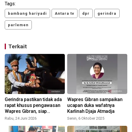
Tags:
bambang hariyadi
Antara tv
dpr
gerindra
parlemen
Terkait
Gerindra pastikan tidak ada
Wapres Gibran sampaikan
rapat khusus pengawasan
ucapan duka wafatnya
Wapres Gibran, siap
Karlinah Djaja Atmadja
layangkan somasi atas
Rabu, 24 Juni 2026
Senin, 6 Oktober 2025
berita hoaks