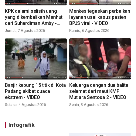
KPK dalami selisih uang
Menkes tegaskan perbaikan
yang dikembalikan Menhut
layanan usai kasus pasien
dari Suhardiman Amby -
BPJS viral - VIDEO
VIDEO
Jumat, 7 Agustus 2026
Kamis, 6 Agustus 2026
Banjir kepung 15 titik di Kota
Keluarga dengan dua balita
Padang akibat cuaca
selamat dari maut KMP
ekstrem - VIDEO
Mutiara Sentosa 2 - VIDEO
Selasa, 4 Agustus 2026
Senin, 3 Agustus 2026
Infografik