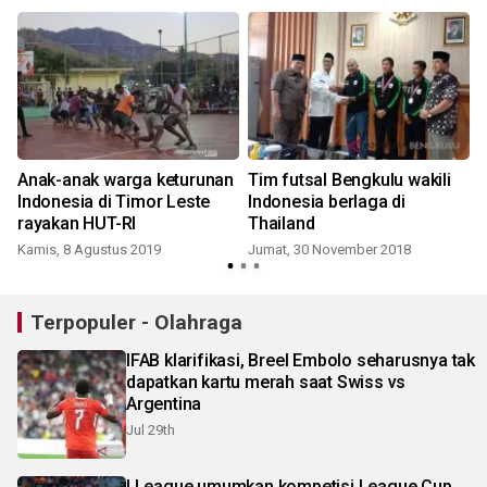
Anak-anak warga keturunan
Tim futsal Bengkulu wakili
Indonesia di Timor Leste
Indonesia berlaga di
rayakan HUT-RI
Thailand
Kamis, 8 Agustus 2019
Jumat, 30 November 2018
R
Terpopuler - Olahraga
IFAB klarifikasi, Breel Embolo seharusnya tak
dapatkan kartu merah saat Swiss vs
Argentina
Jul 29th
I.League umumkan kompetisi League Cup