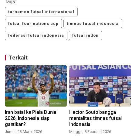
Tags:
turnamen futsal internasional
futsal four nations cup
timnas futsal indonesia
federasi futsal indonesia
futsal indon
Terkait
:
Iran batal ke Piala Dunia
Hector Souto bangga
2026, Indonesia siap
mentalitas timnas futsal
gantikan?
Indonesia
Jumat, 13 Maret 2026
Minggu, 8 Februari 2026