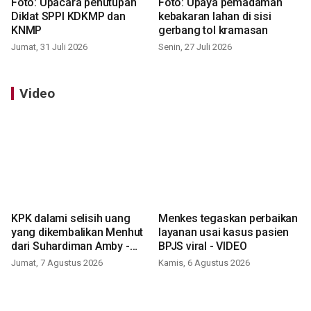
Foto: Upacara penutupan
Foto: Upaya pemadaman
Diklat SPPI KDKMP dan
kebakaran lahan di sisi
KNMP
gerbang tol kramasan
Jumat, 31 Juli 2026
Senin, 27 Juli 2026
Video
KPK dalami selisih uang
Menkes tegaskan perbaikan
yang dikembalikan Menhut
layanan usai kasus pasien
dari Suhardiman Amby -
BPJS viral - VIDEO
VIDEO
Jumat, 7 Agustus 2026
Kamis, 6 Agustus 2026