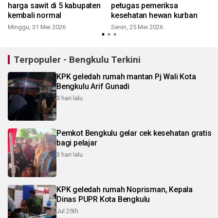
harga sawit di 5 kabupaten
petugas pemeriksa
kembali normal
kesehatan hewan kurban
Minggu, 31 Mei 2026
Senin, 25 Mei 2026
Terpopuler - Bengkulu Terkini
KPK geledah rumah mantan Pj Wali Kota
Bengkulu Arif Gunadi
3 hari lalu
Pemkot Bengkulu gelar cek kesehatan gratis
bagi pelajar
3 hari lalu
KPK geledah rumah Noprisman, Kepala
Dinas PUPR Kota Bengkulu
Jul 25th