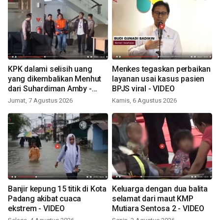
KPK dalami selisih uang
Menkes tegaskan perbaikan
yang dikembalikan Menhut
layanan usai kasus pasien
dari Suhardiman Amby -
BPJS viral - VIDEO
VIDEO
Jumat, 7 Agustus 2026
Kamis, 6 Agustus 2026
Banjir kepung 15 titik di Kota
Keluarga dengan dua balita
Padang akibat cuaca
selamat dari maut KMP
ekstrem - VIDEO
Mutiara Sentosa 2 - VIDEO