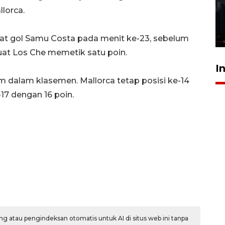
Polonia Medan diduga akibat
lorca.
kebocoran gas - VIDEO
21 Juli 2026 15:45
kat gol Samu Costa pada menit ke-23, sebelum
at Los Che memetik satu poin.
I
im dalam klasemen. Mallorca tetap posisi ke-14
-17 dengan 16 poin.
g atau pengindeksan otomatis untuk AI di situs web ini tanpa