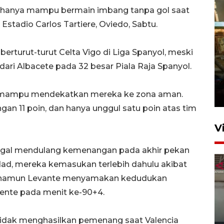
o, hanya mampu bermain imbang tanpa gol saat
Estadio Carlos Tartiere, Oviedo, Sabtu.
erturut-turut Celta Vigo di Liga Spanyol, meski
 dari Albacete pada 32 besar Piala Raja Spanyol.
Foto: Lokasi ledakan bom
rakitan di Padang
um mampu mendekatkan mereka ke zona aman.
15 Juli 2026 14:05
ngan 11 poin, dan hanya unggul satu poin atas tim
V
gagal mendulang kemenangan pada akhir pekan
iedad, mereka kemasukan terlebih dahulu akibat
1, namun Levante menyamakan kedudukan
Fuente pada menit ke-90+4.
tidak menghasilkan pemenang saat Valencia
Ledakan rumah di Grand