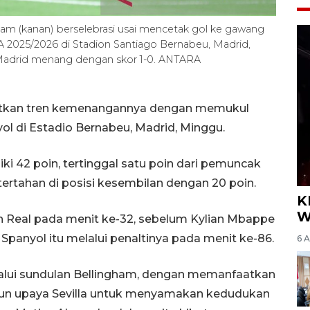
ham (kanan) berselebrasi usai mencetak gol ke gawang
 2025/2026 di Stadion Santiago Bernabeu, Madrid,
l Madrid menang dengan skor 1-0. ANTARA
jutkan tren kemenangannya dengan memukul
yol di Estadio Bernabeu, Madrid, Minggu.
ki 42 poin, tertinggal satu poin dari pemuncak
tertahan di posisi kesembilan dengan 20 poin.
K
W
Real pada menit ke-32, sebelum Kylian Mbappe
anyol itu melalui penaltinya pada menit ke-86.
6 
lui sundulan Bellingham, dengan memanfaatkan
n upaya Sevilla untuk menyamakan kedudukan