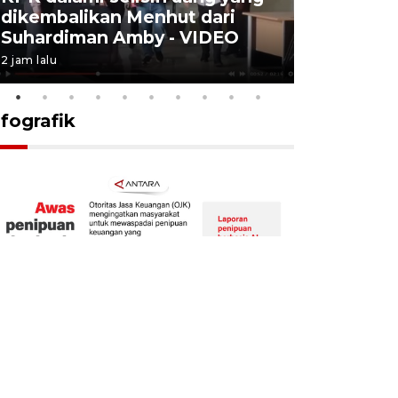
dikembalikan Menhut dari
layanan u
Suhardiman Amby - VIDEO
BPJS vira
2 jam lalu
6 Agustus 2026
nfografik