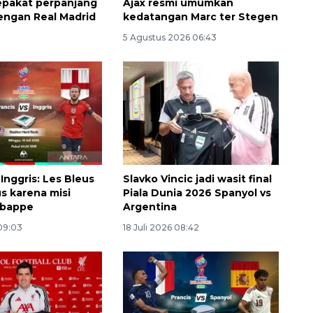
sepakat perpanjang
Ajax resmi umumkan
engan Real Madrid
kedatangan Marc ter Stegen
5 Agustus 2026 06:43
 Inggris: Les Bleus
Slavko Vincic jadi wasit final
us karena misi
Piala Dunia 2026 Spanyol vs
Mbappe
Argentina
 09:03
18 Juli 2026 08:42