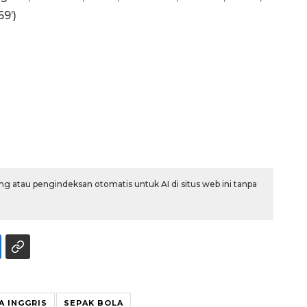
9’)
g atau pengindeksan otomatis untuk AI di situs web ini tanpa
160 ribu sambungan baru
jaringan gas 2026
2026-08-07 18:00:00
A INGGRIS
SEPAK BOLA