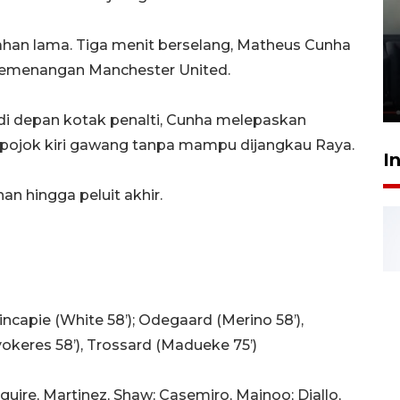
Ledakan rumah di Grand
ahan lama. Tiga menit berselang, Matheus Cunha
Polonia Medan diduga akibat
kemenangan Manchester United.
kebocoran gas - VIDEO
21 Juli 2026 15:45
i depan kotak penalti, Cunha melepaskan
pojok kiri gawang tanpa mampu dijangkau Raya.
I
n hingga peluit akhir.
 Hincapie (White 58’); Odegaard (Merino 58’),
yokeres 58’), Trossard (Madueke 75’)
ire, Martinez, Shaw; Casemiro, Mainoo; Diallo,