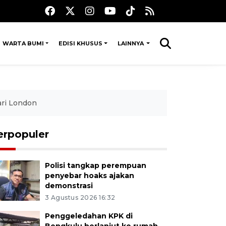
WARTA BUMI
EDISI KHUSUS
LAINNYA
ari London
erpopuler
Polisi tangkap perempuan
penyebar hoaks ajakan
demonstrasi
3 Agustus 2026 16:32
Penggeledahan KPK di