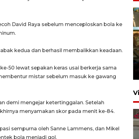
coh David Raya sebelum menceploskan bola ke
 minum.
l babak kedua dan berhasil membalikkan keadaan.
Foto: Lokasi ledakan bom
rakitan di Padang
ke-50 lewat sepakan keras usai berkerja sama
15 Juli 2026 14:05
 membentur mistar sebelum masuk ke gawang
V
an demi mengejar ketertinggalan. Setelah
akhirnya menyamakan skor pada menit ke-84.
sipasi sempurna oleh Sanne Lammens, dan Mikel
ntek bola menjadi gol.