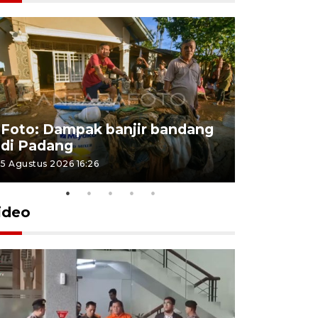
Foto: Dampak banjir bandang
Foto: Dist
di Padang
Kabupate
5 Agustus 2026 16:26
31 Juli 2026 13
ideo