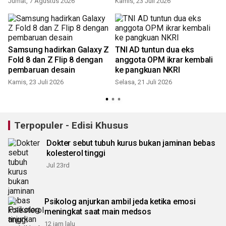
Jumat, 7 Agustus 2026
Kamis, 23 Juli 2026
M
Samsung hadirkan Galaxy Z
TNI AD tuntun dua eks
Fold 8 dan Z Flip 8 dengan
anggota OPM ikrar kembali
pembaruan desain
ke pangkuan NKRI
Kamis, 23 Juli 2026
Selasa, 21 Juli 2026
S
Terpopuler - Edisi Khusus
Dokter sebut tubuh kurus bukan jaminan bebas
kolesterol tinggi
Jul 23rd
Psikolog anjurkan ambil jeda ketika emosi
meningkat saat main medsos
12 jam lalu