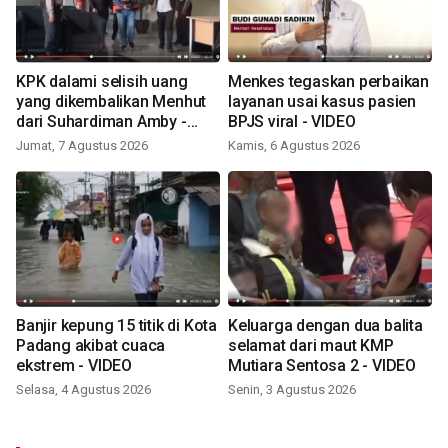
KPK dalami selisih uang
Menkes tegaskan perbaikan
yang dikembalikan Menhut
layanan usai kasus pasien
dari Suhardiman Amby -
BPJS viral - VIDEO
VIDEO
Jumat, 7 Agustus 2026
Kamis, 6 Agustus 2026
Banjir kepung 15 titik di Kota
Keluarga dengan dua balita
Padang akibat cuaca
selamat dari maut KMP
ekstrem - VIDEO
Mutiara Sentosa 2 - VIDEO
Selasa, 4 Agustus 2026
Senin, 3 Agustus 2026