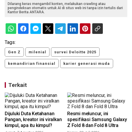
Dilarang keras mengambil konten, melakukan crawling atau
pengindeksan otomatis untuk AI di situs web ini tanpa izin tertulis dari
Kantor Berita ANTARA.
Tags:
Gen Z
milenial
survei Deloitte 2025
kemandirian finansial
karier generasi muda
Terkait
a
Dijuluki Duta Ketahanan
Resmi meluncur, ini
Pangan, kreator ini viralkan
spesifikasi Samsung Galaxy
kimpul, apa itu kimpul?
Z Fold 8 dan Fold 8 Ultra