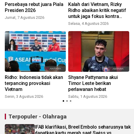
Persebaya rebut juara Piala
Kalah dari Vietnam, Rizky
Presiden 2026
Ridho abaikan kritik negatif
untuk jaga fokus kontra
Jumat, 7 Agustus 2026
Singapura
Selasa, 4 Agustus 2026
J
Ridho: Indonesia tidak akan
Shyane Pattynama akui
terpancing provokasi
Timor Leste berikan
Vietnam
perlawanan hebat
Senin, 3 Agustus 2026
Sabtu, 1 Agustus 2026
S
Terpopuler - Olahraga
IFAB klarifikasi, Breel Embolo seharusnya tak
dapatkan kartu merah saat Swiss vs