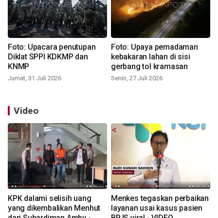
Foto: Upacara penutupan
Foto: Upaya pemadaman
Diklat SPPI KDKMP dan
kebakaran lahan di sisi
KNMP
gerbang tol kramasan
Jumat, 31 Juli 2026
Senin, 27 Juli 2026
Video
KPK dalami selisih uang
Menkes tegaskan perbaikan
yang dikembalikan Menhut
layanan usai kasus pasien
dari Suhardiman Amby -
BPJS viral - VIDEO