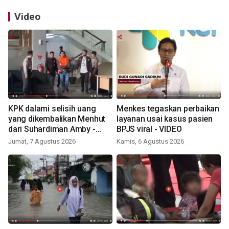
Video
KPK dalami selisih uang
Menkes tegaskan perbaikan
yang dikembalikan Menhut
layanan usai kasus pasien
dari Suhardiman Amby -
BPJS viral - VIDEO
VIDEO
Jumat, 7 Agustus 2026
Kamis, 6 Agustus 2026