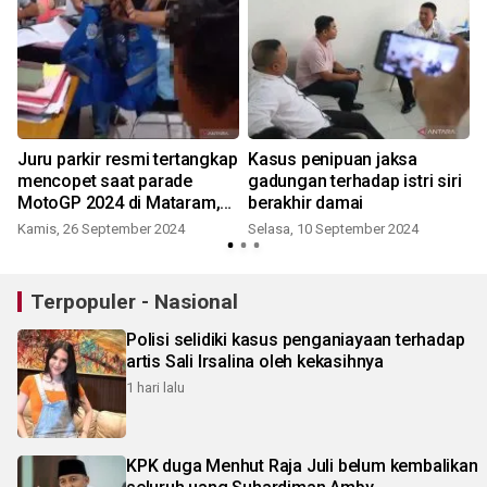
Juru parkir resmi tertangkap
Kasus penipuan jaksa
mencopet saat parade
gadungan terhadap istri siri
MotoGP 2024 di Mataram,
berakhir damai
polisi ungkap kronologi
Kamis, 26 September 2024
Selasa, 10 September 2024
K
Terpopuler - Nasional
Polisi selidiki kasus penganiayaan terhadap
artis Sali Irsalina oleh kekasihnya
1 hari lalu
KPK duga Menhut Raja Juli belum kembalikan