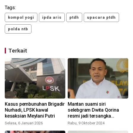
Tags:
kompol yogi
ipda aris
ptdh
upacara ptdh
polda ntb
Terkait
Kasus pembunuhan Brigadir
Mantan suami siri
Nurhadi, LPSK kawal
selebgram Dwita Qorina
kesaksian Meylani Putri
resmi jadi tersangka
penganiayaan
Selasa, 6 Januari 2026
Rabu, 9 Oktober 2024