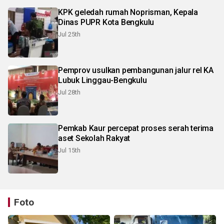
KPK geledah rumah Noprisman, Kepala
Dinas PUPR Kota Bengkulu
Jul 25th
Pemprov usulkan pembangunan jalur rel KA
Lubuk Linggau-Bengkulu
Jul 28th
Pemkab Kaur percepat proses serah terima
aset Sekolah Rakyat
Jul 15th
Foto