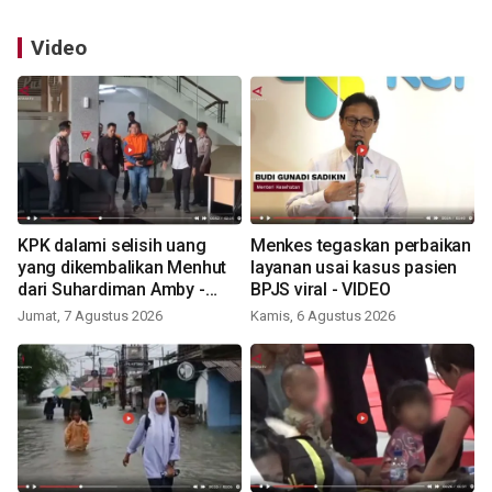
Video
KPK dalami selisih uang
Menkes tegaskan perbaikan
yang dikembalikan Menhut
layanan usai kasus pasien
dari Suhardiman Amby -
BPJS viral - VIDEO
VIDEO
Jumat, 7 Agustus 2026
Kamis, 6 Agustus 2026