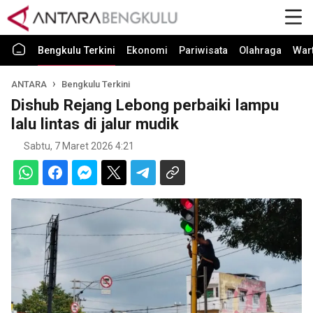
Bengkulu Terkini
Ekonomi
Pariwisata
Olahraga
War
ANTARA
Bengkulu Terkini
Dishub Rejang Lebong perbaiki lampu
lalu lintas di jalur mudik
Sabtu, 7 Maret 2026 4:21