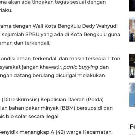
rena akan ada tindakan tegas sesuai dengan
laku.
rsama dengan Wali Kota Bengkulu Dedy Wahyudi
i sejumlah SPBU yang ada di Kota Bengkulu guna
man dan terkendali.
ndisi aman, terkendali dan masih tersedia 11 ton
syarakat jangan khawatir,
panic buyying
dan
gan datang berulang dicurigai melakukan
 (Ditreskrimsus) Kepolisian Daerah (Polda)
an bahan bakar minyak (BBM) bersubsidi dan
s bio solar secara ilegal.
F
 penyidik menangkap A (42) warga Kecamatan