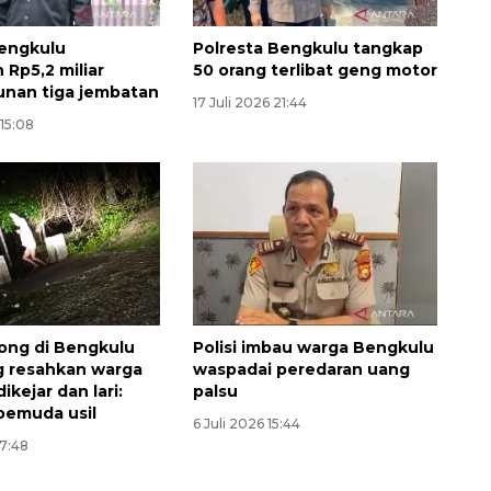
engkulu
Polresta Bengkulu tangkap
 Rp5,2 miliar
50 orang terlibat geng motor
nan tiga jembatan
17 Juli 2026 21:44
 15:08
ong di Bengkulu
Polisi imbau warga Bengkulu
g resahkan warga
waspadai peredaran uang
ikejar dan lari:
palsu
pemuda usil
6 Juli 2026 15:44
17:48