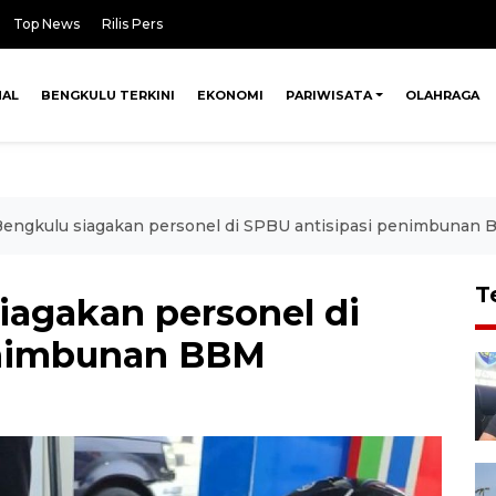
Top News
Rilis Pers
NAL
BENGKULU TERKINI
EKONOMI
PARIWISATA
OLAHRAGA
Bengkulu siagakan personel di SPBU antisipasi penimbunan
T
iagakan personel di
enimbunan BBM