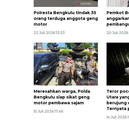
Polresta Bengkulu tindak 35
Pemkot B
orang terduga anggota geng
anggarkan
motor
pembangu
22 Juli 2026 13:23
20 Juli 2026
Meresahkan warga, Polda
Teror poc
Bengkulu siap sikat geng
Utara yan
motor pembawa sajam
berujung d
Ternyata 
15 Juli 2026 17:46
14 Juli 2026 