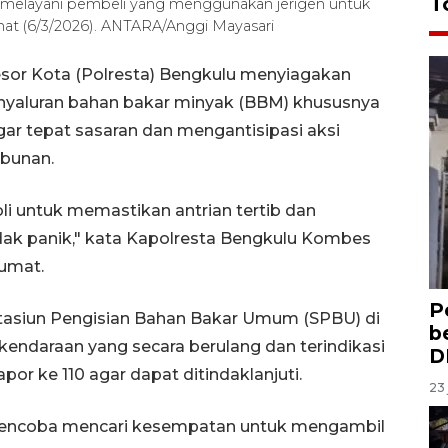
T
 melayani pembeli yang menggunakan jerigen untuk
mat (6/3/2026). ANTARA/Anggi Mayasari
esor Kota (Polresta) Bengkulu menyiagakan
nyaluran bahan bakar minyak (BBM) khususnya
 agar tepat sasaran dan mengantisipasi aksi
bunan.
li untuk memastikan antrian tertib dan
ak panik," kata Kapolresta Bengkulu Kombes
Jumat.
P
 Stasiun Pengisian Bahan Bakar Umum (SPBU) di
b
endaraan yang secara berulang dan terindikasi
D
r ke 110 agar dapat ditindaklanjuti.
23 
mencoba mencari kesempatan untuk mengambil