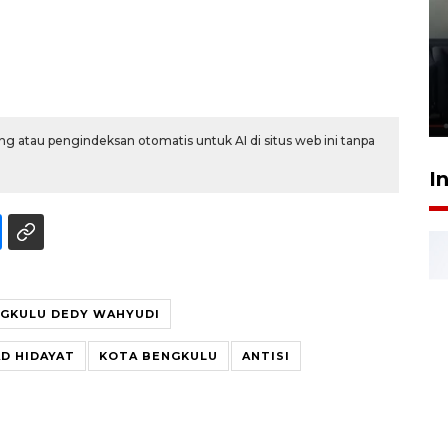
Ledakan rumah di Grand
Polonia Medan diduga akibat
kebocoran gas - VIDEO
21 Juli 2026 15:45
g atau pengindeksan otomatis untuk AI di situs web ini tanpa
I
NGKULU DEDY WAHYUDI
D HIDAYAT
KOTA BENGKULU
ANTISI