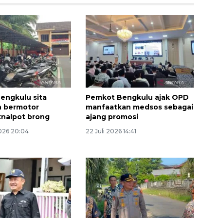
Bengkulu sita
Pemkot Bengkulu ajak OPD
n bermotor
manfaatkan medsos sebagai
nalpot brong
ajang promosi
026 20:04
22 Juli 2026 14:41
160 ribu sambungan baru
jaringan gas 2026
2026-08-07 18:00:00