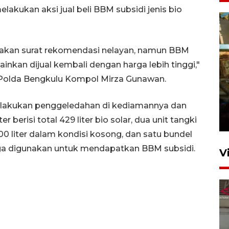
kukan aksi jual beli BBM subsidi jenis bio
akan surat rekomendasi nelayan, namun BBM
ainkan dijual kembali dengan harga lebih tinggi,"
s Polda Bengkulu Kompol Mirza Gunawan.
Foto: Lokasi ledakan bom
rakitan di Padang
elakukan penggeledahan di kediamannya dan
15 Juli 2026 14:05
 berisi total 429 liter bio solar, dua unit tangki
0 liter dalam kondisi kosong, dan satu bundel
ga digunakan untuk mendapatkan BBM subsidi.
V