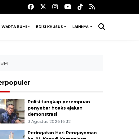
WARTA BUMI
EDISI KHUSUS
LAINNYA
 BBM
erpopuler
Polisi tangkap perempuan
penyebar hoaks ajakan
demonstrasi
3 Agustus 2026 16:32
Peringatan Hari Pengayoman