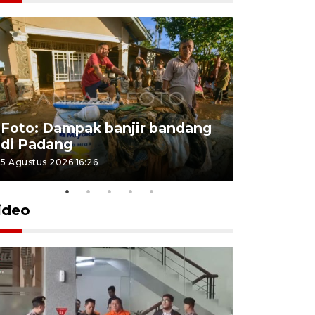
Foto: Dampak banjir bandang
Foto: Dist
di Padang
Kabupate
5 Agustus 2026 16:26
31 Juli 2026 13
ideo