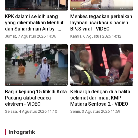
KPK dalami selisih uang
Menkes tegaskan perbaikan
yang dikembalikan Menhut
layanan usai kasus pasien
dari Suhardiman Amby -
BPJS viral - VIDEO
VIDEO
Jumat, 7 Agustus 2026 14:36
Kamis, 6 Agustus 2026 14:12
Banjir kepung 15 titik di Kota
Keluarga dengan dua balita
Padang akibat cuaca
selamat dari maut KMP
ekstrem - VIDEO
Mutiara Sentosa 2 - VIDEO
Selasa, 4 Agustus 2026 11:10
Senin, 3 Agustus 2026 11:59
Infografik