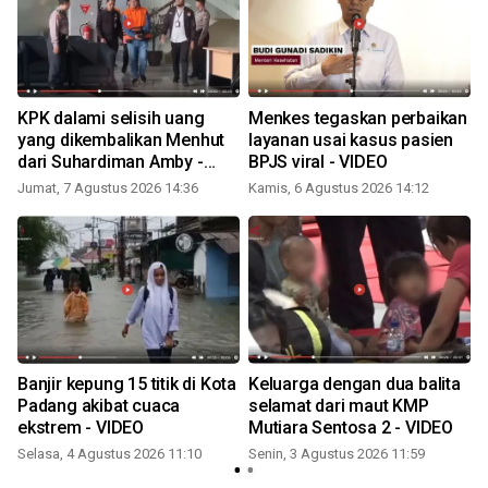
KPK dalami selisih uang
Menkes tegaskan perbaikan
yang dikembalikan Menhut
layanan usai kasus pasien
dari Suhardiman Amby -
BPJS viral - VIDEO
VIDEO
Jumat, 7 Agustus 2026 14:36
Kamis, 6 Agustus 2026 14:12
K
Banjir kepung 15 titik di Kota
Keluarga dengan dua balita
Padang akibat cuaca
selamat dari maut KMP
ekstrem - VIDEO
Mutiara Sentosa 2 - VIDEO
Selasa, 4 Agustus 2026 11:10
Senin, 3 Agustus 2026 11:59
R