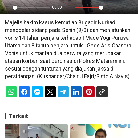
00:00
Play
Mute
Settings
PIP
En
Majelis hakim kasus kematian Brigadir Nurhadi
ful
menggelar sidang pada Senin (9/3) dan menjatuhkan
vonis 14 tahun penjara terhadap I Made Yogi Purusa
Utama dan 8 tahun penjara untuk I Gede Aris Chandra.
Vonis untuk mantan dua perwira yang merupakan
atasan korban saat berdinas di Polres Mataram ini,
sesuai dengan tuntutan yang diajukan jaksa di
persidangan. (Kusnandar/Chairul Fajri/Rinto A Navis)
Terkait