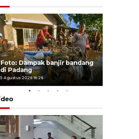
Foto: Dampak banjir bandang
Foto: Dist
di Padang
Kabupate
5 Agustus 2026 16:26
31 Juli 2026 13
ideo