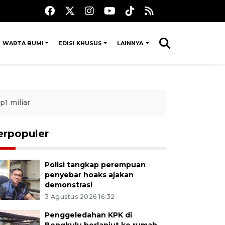
WARTA BUMI
EDISI KHUSUS
LAINNYA
p1 miliar
erpopuler
Polisi tangkap perempuan
penyebar hoaks ajakan
demonstrasi
3 Agustus 2026 16:32
Penggeledahan KPK di