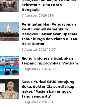
Bengkulu berlanjut ke rumah
sekretaris DPRD Kota
Bengkulu
7 Agustus 2026 21:14
Peringatan Hari Pengayoman
ke-81, Kanwil Kemenkum
Bengkulu laksanakan upacara
tabur bunga dan ziarah di TMP
Balai Buntar
5 Agustus 2026 12:07
Ridho: Indonesia tidak akan
terpancing provokasi Vietnam
3 Agustus 2026 14:39
Kasus Yurizal BPJS berujung
duka, dokter Gia sentil sikap
nakes "Pasien kan enggak
tahu semua itu"
7 Agustus 2026 15:48