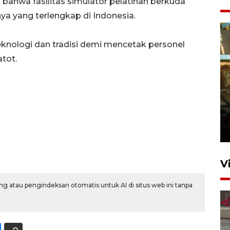
ahwa fasilitas simulator pelatihan berkuda
ya yang terlengkap di Indonesia.
eknologi dan tradisi demi mencetak personel
tot.
Foto: Lokasi ledakan bom
rakitan di Padang
15 Juli 2026 14:05
V
g atau pengindeksan otomatis untuk AI di situs web ini tanpa