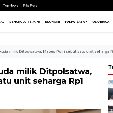
Top News
Rilis Pers
NAL
BENGKULU TERKINI
EKONOMI
PARIWISATA
OLAHRAGA
rkuda milik Ditpolsatwa, Mabes Polri sebut satu unit seharga R
T
uda milik Ditpolsatwa,
atu unit seharga Rp1