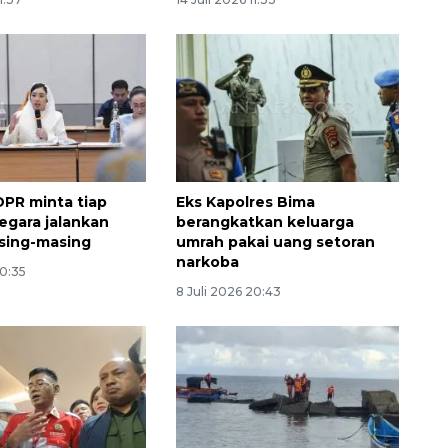
PR minta tiap
Eks Kapolres Bima
negara jalankan
berangkatkan keluarga
sing-masing
umrah pakai uang setoran
narkoba
20:35
8 Juli 2026 20:43
Layanan haji Indonesia
semakin memuaskan
2026-08-08 15:00:00