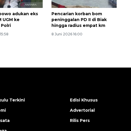
abowo adukan eks
Pencarian korban bom
M UGM ke
peninggalan PD II di Biak
Polri
hingga radius empat km
15:58
8 Juni 2026 16:00
ulu Terkini
Edisi Khusus
omi
Advertorial
isata
Rilis Pers
aga