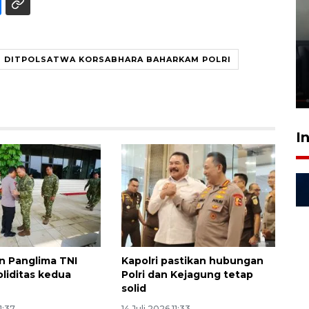
Ledakan rumah di Grand
Polonia Medan diduga akibat
DITPOLSATWA KORSABHARA BAHARKAM POLRI
kebocoran gas - VIDEO
21 Juli 2026 15:45
I
an Panglima TNI
Kapolri pastikan hubungan
oliditas kedua
Polri dan Kejagung tetap
solid
11:37
14 Juli 2026 11:33