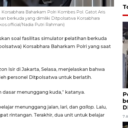
T
a Korsabhara Baharkam Polri Kombes Pol. Gatot Aris
ihan berkuda yang dimiliki Ditpolsatwa Korsabhara
s.official/Nadia Putri Rahmani)
kan soal fasilitas simulator pelatihan berkuda
itpolsatwa) Korsabhara Baharkam Polri yang saat
zon Isir di Jakarta, Selasa, menjelaskan bahwa
eh personel Ditpolsatwa untuk berlatih.
an dasar menunggang kuda,” katanya.
P
b
D
belajar menunggang jalan, lari, dan
gallop.
Lalu,
at rintangan. Terakhir, dua unit untuk belajar
7 