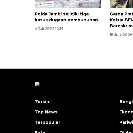
Polda Jambi selidiki tiga
Garda Pr
kasus dugaan pembunuhan
Ketua BE
Bareskrim 
4 Juli 2026 10:16
18 Juni 2026 
Terkini
Bengk
Top News
Ekon
Terpopuler
Pariw
Foto
Olahr