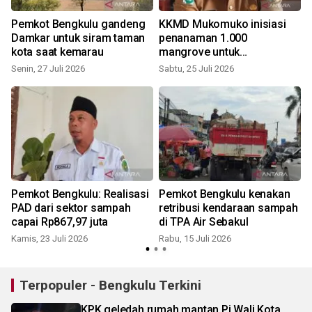
Pemkot Bengkulu gandeng
KKMD Mukomuko inisiasi
Damkar untuk siram taman
penanaman 1.000
kota saat kemarau
mangrove untuk
penghijauan lingkungan
Senin, 27 Juli 2026
Sabtu, 25 Juli 2026
S
0
Pemkot Bengkulu: Realisasi
Pemkot Bengkulu kenakan
PAD dari sektor sampah
retribusi kendaraan sampah
capai Rp867,97 juta
di TPA Air Sebakul
Kamis, 23 Juli 2026
Rabu, 15 Juli 2026
Terpopuler - Bengkulu Terkini
KPK geledah rumah mantan Pj Wali Kota