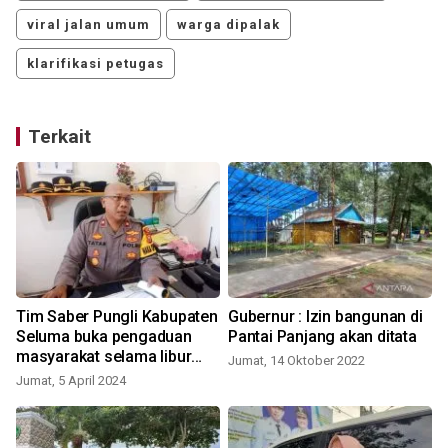
viral jalan umum
warga dipalak
klarifikasi petugas
Terkait
Tim Saber Pungli Kabupaten
Gubernur : Izin bangunan di
t
Seluma buka pengaduan
Pantai Panjang akan ditata
masyarakat selama libur
Jumat, 14 Oktober 2022
Lebaran
Jumat, 5 April 2024
J