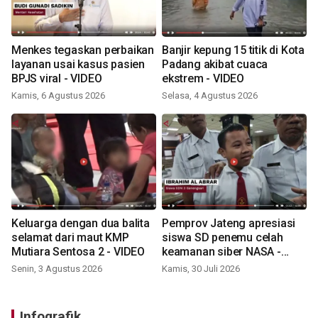
Menkes tegaskan perbaikan
Banjir kepung 15 titik di Kota
layanan usai kasus pasien
Padang akibat cuaca
BPJS viral - VIDEO
ekstrem - VIDEO
Kamis, 6 Agustus 2026
Selasa, 4 Agustus 2026
Keluarga dengan dua balita
Pemprov Jateng apresiasi
selamat dari maut KMP
siswa SD penemu celah
Mutiara Sentosa 2 - VIDEO
keamanan siber NASA -
VIDEO
Senin, 3 Agustus 2026
Kamis, 30 Juli 2026
Infografik