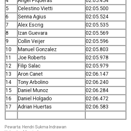
4
Angel Piqueras
02:05.454
5
Celestino Vietti
02:05.500
6
Senna Agius
02:05.524
7
Alex Escrig
02:05.535
8
Izan Guevara
02:05.569
9
Collin Veijer
02:05.596
10
Manuel Gonzalez
02:05.803
11
Joe Roberts
02:05.978
12
Filip Salac
02:05.979
13
Aron Canet
02:06.147
14
Tony Arbolino
02:06.240
15
Daniel Munoz
02:06.284
16
Daniel Holgado
02:06.472
17
Adrian Huertas
02:06.583
Pewarta: Hendri Sukma Indrawan