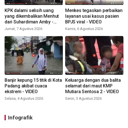
KPK dalami selisih uang
Menkes tegaskan perbaikan
yang dikembalikan Menhut
layanan usai kasus pasien
dari Suhardiman Amby -
BPJS viral - VIDEO
VIDEO
Jumat, 7 Agustus 2026
Kamis, 6 Agustus 2026
Banjir kepung 15 titik di Kota
Keluarga dengan dua balita
Padang akibat cuaca
selamat dari maut KMP
ekstrem - VIDEO
Mutiara Sentosa 2 - VIDEO
Selasa, 4 Agustus 2026
Senin, 3 Agustus 2026
Infografik