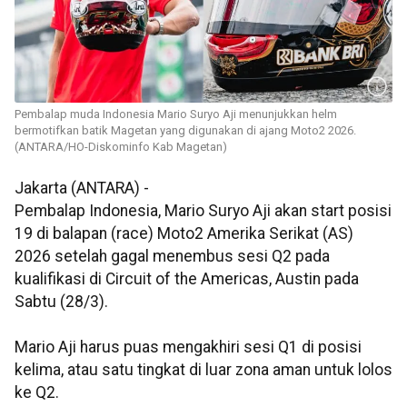
Pembalap muda Indonesia Mario Suryo Aji menunjukkan helm
bermotifkan batik Magetan yang digunakan di ajang Moto2 2026.
(ANTARA/HO-Diskominfo Kab Magetan)
Jakarta (ANTARA) -
Pembalap Indonesia, Mario Suryo Aji akan start posisi
19 di balapan (race) Moto2 Amerika Serikat (AS)
2026 setelah gagal menembus sesi Q2 pada
kualifikasi di Circuit of the Americas, Austin pada
Sabtu (28/3).
Mario Aji harus puas mengakhiri sesi Q1 di posisi
kelima, atau satu tingkat di luar zona aman untuk lolos
ke Q2.